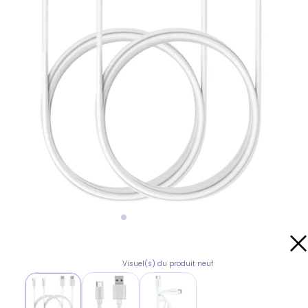
Visuel(s) du produit neuf