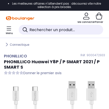
Les meilleures affaires n'attendent pas : découvrez vite notre
Accéder directement à la navigation
sélection à prix bradés.
Accéder directement au contenu
Me connecter
Panier
Accéder directement au pied de page
Menu
Accéder directement au chatbot
Connectique
Réf. 900
0472933
PHONILLICO
PHONILLICO
Huawei Y8P / P SMART 2021 / P
SMART S
Donner le premier avis