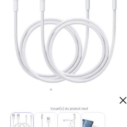
Visuel(s) du produit neuf