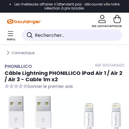
Les meilleures affaires n'attendent pas : découvrez vite notre
Accéder directement à la navigation
sélection à prix bradés.
Accéder directement au contenu
Me connecter
Panier
Accéder directement au pied de page
Menu
Accéder directement au chatbot
Connectique
Réf. 900
0469401
PHONILLICO
Câble Lightning
PHONILLICO
iPad Air 1 / Air 2
/ Air 3 - Cable 1m x2
Donner le premier avis