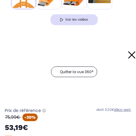
Voir les vidéos
Quitter la vue 360°
Prix de référence
dont 0,02€
d'éco-part.
oldPrice
75,99€
-30%
53,19€