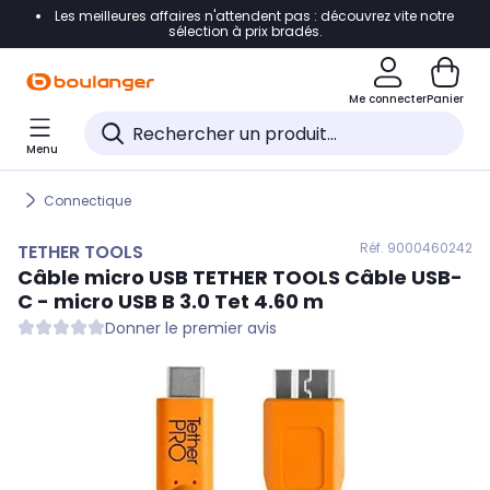
Les meilleures affaires n'attendent pas : découvrez vite notre
Accéder directement à la navigation
sélection à prix bradés.
Accéder directement au contenu
Me connecter
Panier
Accéder directement au pied de page
Menu
Accéder directement au chatbot
Connectique
Réf. 900
0460242
TETHER TOOLS
Câble micro USB
TETHER TOOLS
Câble USB-
C - micro USB B 3.0 Tet 4.60 m
Donner le premier avis