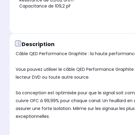
Résistance de 0,0152 ohm
Capacitance de 109,2 pF
Description
Câble QED Performance Graphite : la haute performance
Vous pouvez utiliser le câble QED Performance Graphite po
lecteur DVD ou toute autre source.
Sa conception est optimisée pour que le signal soit comp
cuivre OFC à 99,99% pour chaque canal. Un feuillard en a
assurer une forte isolation. Même sur les signaux les plu
exceptionnelles.
Intégrez le câble QED Performance Graphite à votre install