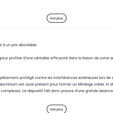
Voir plus
 à un prix abordable
ur profiter d'une véritable efficacité dans la liaison de votre 
lètement protégé contre les interférences extérieures lors de so
luminium est aussi présent pour former un blindage solide. Et du
s complexes, ce dispositif fait donc preuve d'une grande aisance. 
Voir plus
ation pour en découvrir toute la performance et jouir d'une resti