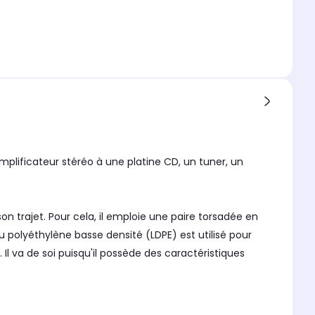
amplificateur stéréo à une platine CD, un tuner, un
n trajet. Pour cela, il emploie une paire torsadée en
 polyéthylène basse densité (LDPE) est utilisé pour
Il va de soi puisqu'il possède des caractéristiques
tution détaillée, claire et naturelle.