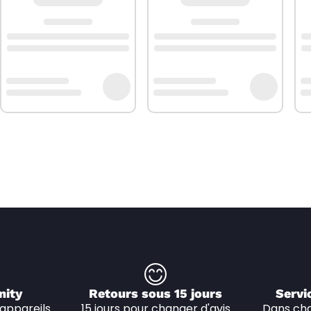
nity
Retours sous 15 jours
Servi
appareils 
15 jours pour changer d'avis
Dans cha