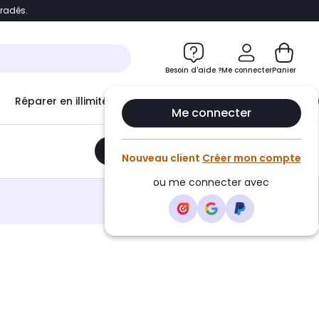
bradés.
e
Accéder directement au chatbot
Besoin d'aide ?
Me connecter
Panier
Réparer en illimité avec
Le Club Infinity
Econ
Me connecter
Ajouter au panier
•
69,00€
Nouveau client
Créer mon compte
ou me connecter avec