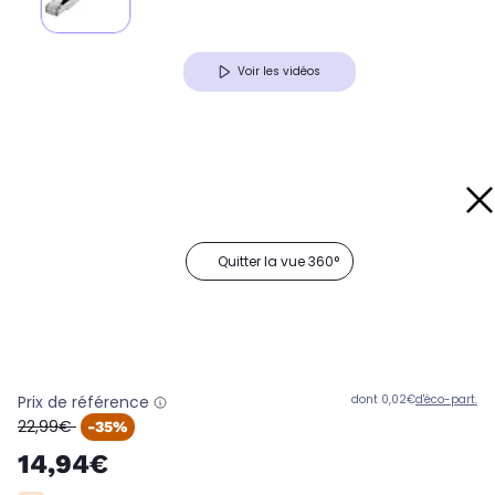
Voir les vidéos
Quitter la vue 360°
Prix de référence
dont 0,02€
d'éco-part.
oldPrice
22,99€
-35%
14,94€