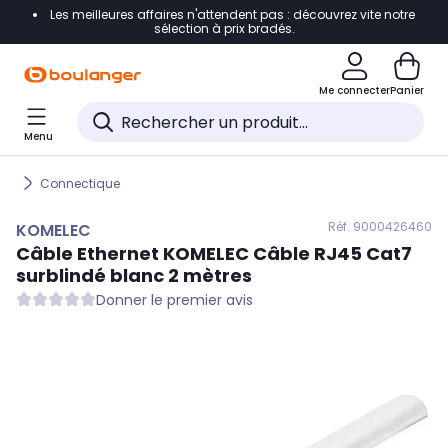
Les meilleures affaires n'attendent pas : découvrez vite notre
Accéder directement à la navigation
sélection à prix bradés.
Accéder directement au contenu
Me connecter
Panier
Accéder directement au pied de page
Menu
Accéder directement au chatbot
Connectique
Réf. 900
0426460
KOMELEC
Câble Ethernet
KOMELEC
Câble RJ45 Cat7
surblindé blanc 2 mètres
Donner le premier avis