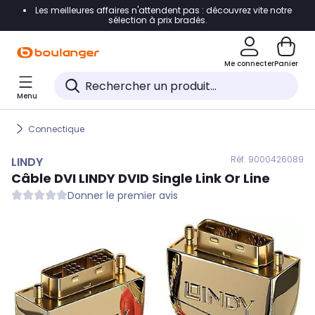
Les meilleures affaires n'attendent pas : découvrez vite notre
Accéder directement à la navigation
sélection à prix bradés.
Accéder directement au contenu
Me connecter
Panier
Accéder directement au pied de page
Menu
Accéder directement au chatbot
Connectique
Réf. 900
0426089
LINDY
Câble DVI
LINDY
DVID Single Link Or Line
Donner le premier avis