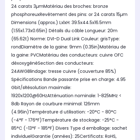
24 carats 3µmMatériau des broches: bronze
phosphoreuxRevêtement des pins: or 24 carats 15µm
Dimensions (approx.) LxlxH: 39.5x44.5x16.5mm
(1.55x1.73x0.65in) Détails du câble Longueur: 20m
(65.62t) Norme: DVI-D Dual Link Couleur: grisType:
rondDiamètre de la gaine: 9mm (0.35in)Matériau de
la gaine: PVCMatériau des conducteurs: cuivre OFC
déxoxygénéSection des conducteurs:
24AWGBlindage: tresse cuivre (couverture 85%)
Spécifications Bande passante prise en charge: 4.95
Gbit/sRésolution maximale:
1920x1200@60HzAtténuation nominale: 1-825MHz <
8db Rayon de courbure minimal: 126mm
(4.96in)Température d utilisation: -20°C - 80°C
(-4°F - 176°F)Température de stockage: -25°C -
85°C (-13°F - 185°F) Divers Type d emballage: sachet
individuelGarantie (années): 25Certificats: RoHS,