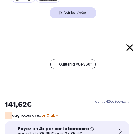
Voir les vidéos
Quitter la vue 360°
dont 0,42€
d'éco-part.
141,62€
cagnottés avec
Le Club+
Payez en 4x par carte bancaire
Apport de 38,95€ puis 3x 35,4€