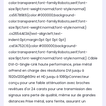
color:transparent;font-family:Roboto,serif;font-
size:11pt;font-weight:normal;font-style:normal}
.cs567B9E6{color:#000000;background-
color:transparent;font-family:Roboto,serif;font-
size:11pt;font-weight:normal;font-style:normal;}
.cs2654AE3A{text-align:left;text-
indent:0pt;margin:0pt 0pt 0pt 0pt}
.csE1A752C6{color:#000000;background-
color:transparent;font-family:Roboto,serif;font-
size:9pt;font-weight:normal;font-style:normal;} Câble
DVI-D-Single-Link haute performance, prise métal
orPrend en charge des résolutions DVI jusqu à
1920x1200@60Hz et HD jusqu à 1080pConnecteur
conçu pour une faible atténuation avec broches
revêtues d'or 24 carats pour une transmission des
signaux sans perte de qualité, même sur de grandes
distances Prise métal, sans ferrite, assurant un