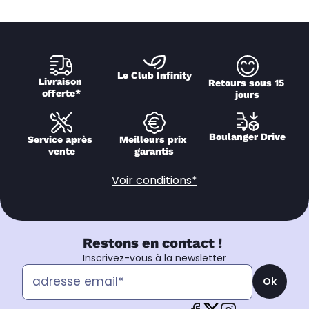
Le Club Infinity
Livraison 
Retours sous 15 
offerte*
jours
Boulanger Drive
Service après 
Meilleurs prix 
vente
garantis
Voir conditions*
Restons en contact !
Inscrivez-vous à la newsletter
Ok