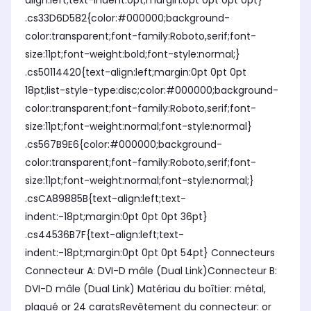
align:left;text-indent:0pt;margin:0pt 0pt 0pt 0pt}
.cs33D6D582{color:#000000;background-
color:transparent;font-family:Roboto,serif;font-
size:11pt;font-weight:bold;font-style:normal;}
.cs50114420{text-align:left;margin:0pt 0pt 0pt
18pt;list-style-type:disc;color:#000000;background-
color:transparent;font-family:Roboto,serif;font-
size:11pt;font-weight:normal;font-style:normal}
.cs567B9E6{color:#000000;background-
color:transparent;font-family:Roboto,serif;font-
size:11pt;font-weight:normal;font-style:normal;}
.csCA89885B{text-align:left;text-
indent:-18pt;margin:0pt 0pt 0pt 36pt}
.cs44536B7F{text-align:left;text-
indent:-18pt;margin:0pt 0pt 0pt 54pt} Connecteurs
Connecteur A: DVI-D mâle (Dual Link)Connecteur B:
DVI-D mâle (Dual Link) Matériau du boîtier: métal,
plaqué or 24 caratsRevêtement du connecteur: or