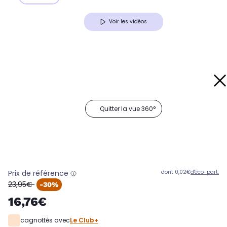
Voir les vidéos
Quitter la vue 360°
Prix de référence
dont 0,02€
d'éco-part.
oldPrice
23,95€
-30%
16,76€
cagnottés avec
Le Club+