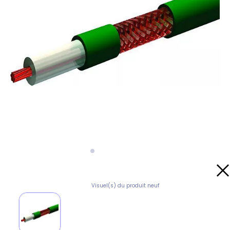
Visuel(s) du produit neuf