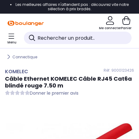
Les meilleures affaires n'attendent pas : découvrez vite notre
Accéder directement à la navigation
sélection à prix bradés.
Accéder directement au contenu
Me connecter
Panier
Accéder directement au pied de page
Menu
Accéder directement au chatbot
Connectique
Réf. 900
0123426
KOMELEC
Câble Ethernet
KOMELEC
Câble RJ45 Cat6a
blindé rouge 7.50 m
Donner le premier avis