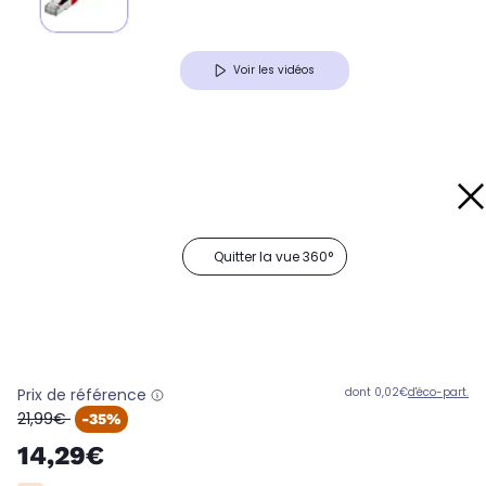
Voir les vidéos
Quitter la vue 360°
Prix de référence
dont 0,02€
d'éco-part.
oldPrice
21,99€
-35%
14,29€