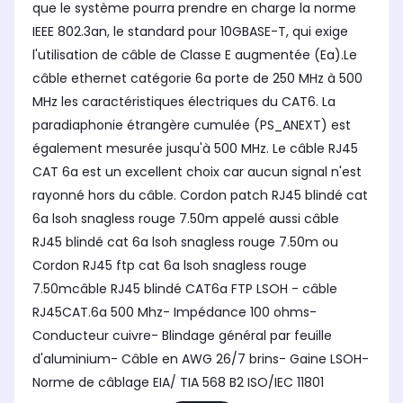
que le système pourra prendre en charge la norme
IEEE 802.3an, le standard pour 10GBASE-T, qui exige
l'utilisation de câble de Classe E augmentée (Ea).Le
câble ethernet catégorie 6a porte de 250 MHz à 500
MHz les caractéristiques électriques du CAT6. La
paradiaphonie étrangère cumulée (PS_ANEXT) est
également mesurée jusqu'à 500 MHz. Le câble RJ45
CAT 6a est un excellent choix car aucun signal n'est
rayonné hors du câble. Cordon patch RJ45 blindé cat
6a lsoh snagless rouge 7.50m appelé aussi câble
RJ45 blindé cat 6a lsoh snagless rouge 7.50m ou
Cordon RJ45 ftp cat 6a lsoh snagless rouge
7.50mcâble RJ45 blindé CAT6a FTP LSOH - câble
RJ45CAT.6a 500 Mhz- Impédance 100 ohms-
Conducteur cuivre- Blindage général par feuille
d'aluminium- Câble en AWG 26/7 brins- Gaine LSOH-
Norme de câblage EIA/ TIA 568 B2 ISO/IEC 11801