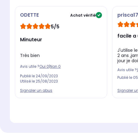
ODETTE
prisca1
Achat vérifié
5/5
facile a
Minuteur
J'utilise
Très bien
2 ans ,ja
jour je do
Avis utile ?
Oui
0
|
Non
0
Avis utile ?
Publié le
24/09/2023
Publié le
05
Utilisé le
25/08/2023
Signaler un abus
Signaler u