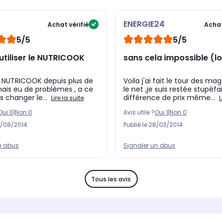
7
ENERGIE24
Achat vérifié
Achat
5/5
5/5
 utiliser le NUTRICOOK
sans cela impossible (lo
 le NUTRICOOK depuis plus de
Voila j'ai fait le tour des ma
mais eu de problèmes , a ce
le net ,je suis restée stupéfa
is changer le...
différence de prix même...
Lire la suite
L
Oui
0
|
Non
0
Avis utile ?
Oui
1
|
Non
0
/08/2014
Publié le
28/03/2014
n abus
Signaler un abus
Tous les avis