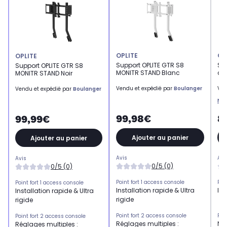
OPLITE
OP
OPLITE
Support OPLITE GTR S8
Sup
Support OPLITE GTR S8
MONITR STAND Blanc
cla
MONITR STAND Noir
Vendu et expédié par
Boulanger
Ven
Vendu et expédié par
Boulanger
Ne
99,98€
8
99,99€
Ajouter au panier
Ajouter au panier
Avis
Avi
Avis
0/5 (0)
0/5 (0)
Point fort 1 access console
Poi
Point fort 1 access console
Installation rapide & Ultra
Ins
Installation rapide & Ultra
rigide
rigide
Point fort 2 access console
Poi
Point fort 2 access console
Réglages multiples :
No
Réglages multiples :