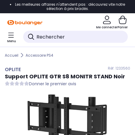
Les meilleures affaires n'attendent pas : découvrez vite notre
Accéder directement à la navigation
sélection à prix bradés.
Accéder directement au contenu
Me connecter
Panier
Accéder directement au pied de page
Menu
Accéder directement au chatbot
Accueil
Accessoire PS4
Réf. 123
3560
OPLITE
Support
OPLITE
GTR S8 MONITR STAND Noir
Donner le premier avis