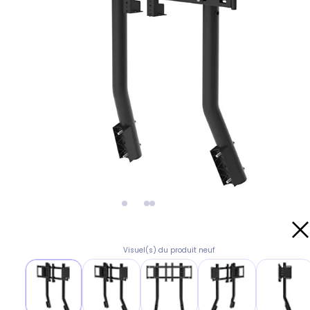
Visuel(s) du produit neuf