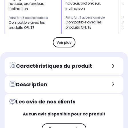
hauteur, profondeur,
d'
hauteur, profondeur,
inclinaison
inclinaison
Point fort 3 access console
Poi
Point fort 3 access console
Compatible avec les
Com
Compatible avec les
produits OPLITE
av
produits OPLITE
Type
Typ
Type
Support
Su
Support
Voir plus
Utilisation
Uti
Utilisation
Multisupport
Mul
Multisupport
Caractéristiques du produit
Description
Les avis de nos clients
Aucun avis disponible pour ce produit