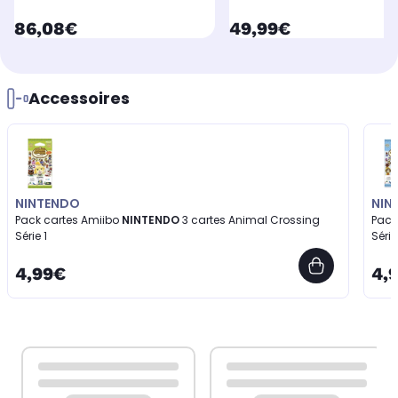
currentPrice
currentPrice
86,08€
49,99€
Accessoires
NINTENDO
NIN
Pack cartes Amiibo
NINTENDO
3 cartes Animal Crossing
Pack
Série 1
Série
4,99€
4,