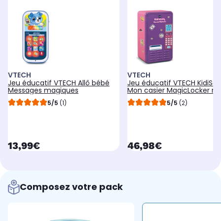
VTECH
VTECH
Jeu éducatif VTECH Allô bébé
Jeu éducatif VTECH KidiSec
Messages magiques
Mon casier MagicLocker ro
5/5
(1)
5/5
(2)
currentPrice
currentPrice
13,99€
46,98€
Composez votre pack