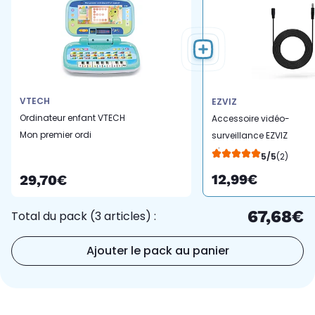
VTECH
EZVIZ
Ordinateur enfant VTECH
Accessoire vidéo-
Mon premier ordi
surveillance EZVIZ
éducatif et musical
d'alimentation -
5/5
(2)
rallonge 10m
12,99€
29,70€
67,68€
Total du pack (3 articles) :
Ajouter le pack au panier