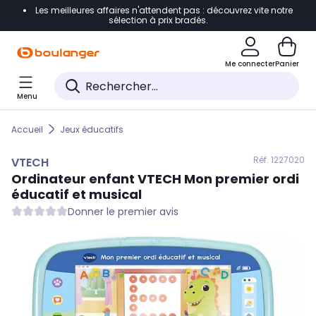
Les meilleures affaires n'attendent pas : découvrez vite notre
Accéder directement à la navigation
sélection à prix bradés.
Accéder directement au contenu
Me connecter
Panier
Accéder directement au pied de page
Menu
Accéder directement au chatbot
Accueil
Jeux éducatifs
Réf. 122
7020
VTECH
Ordinateur enfant
VTECH
Mon premier ordi
éducatif et musical
Donner le premier avis