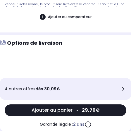
Vendeur Professionnel, le produit sera livré entre le Vendredi 07 août et le Lundi
10 août. Notre service client est à votre disposition avant, pendant et après
votre commande. A bientôt sur 2KINGS.
Ajouter au comparateur
Options de livraison
4 autres offres
dès 30,09€
Ajouter au panier
•
29,70€
Garantie légale :
2 ans