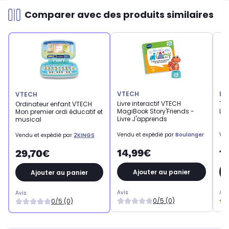
Comparer avec des produits similaires
VTECH
LO
VTECH
Livre interactif VTECH
Ta
Ordinateur enfant VTECH
MagiBook Story'Friends -
LOG
Mon premier ordi éducatif et
Livre J'apprends
musical
Vendu et expédié par
Boulanger
Ven
Vendu et expédié par
2KINGS
14,99€
1
29,70€
Ajouter au panier
Ajouter au panier
Avis
Avi
Avis
0/5 (0)
0/5 (0)