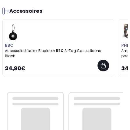
Accessoires
BBC
PHIL
Accessoire tracker Bluetooth
BBC
AirTag Case silicone
Ampo
Black
pack
24,90€
34