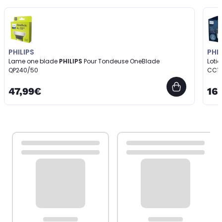
PHILIPS
PHIL
Lame one blade
PHILIPS
Pour Tondeuse OneBlade
Loti
QP240/50
CC12
47,99€
16