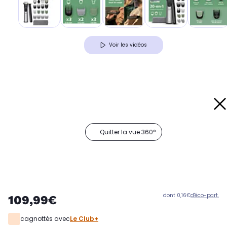
Voir les vidéos
Quitter la vue 360°
dont 0,16€
d'éco-part.
109,99€
cagnottés avec
Le Club+