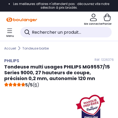
Les meilleures affaires n'attendent pas : découvrez vite notre
Accéder directement à la navigation
sélection à prix bradés.
Accéder directement au contenu
Me connecter
Panier
Accéder directement au pied de page
Menu
Accéder directement au chatbot
Accueil
Tondeuse barbe
Réf. 122
6376
PHILIPS
Tondeuse multi usages
PHILIPS
MG9557/15
Series 9000, 27 hauteurs de coupe,
précision 0,2 mm, autonomie 120 mn
5/5
(
6
)