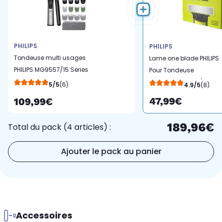
PHILIPS
PHILIPS
Tondeuse multi usages
Lame one blade PHILIPS
PHILIPS MG9557/15 Series
Pour Tondeuse
9000, 27 hauteurs de
OneBlade QP240/50
5/5
(6)
4.9/5
(8)
coupe, précision 0,2
47,99€
109,99€
mm, autonomie 120 mn
189,96€
Total du pack (4 articles) :
Ajouter le pack au panier
Accessoires