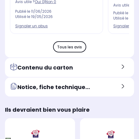
Avis utile ?
Oui
0
|
Non
0
Avis utile ?
Oui
Publié le
11/06/2026
Publié le
21/0
Utilisé le
19/05/2026
Utilisé le
30/0
Signaler un abus
Signaler un 
Tous les avis
Contenu du carton
Notice, fiche technique...
Ils devraient bien vous plaire