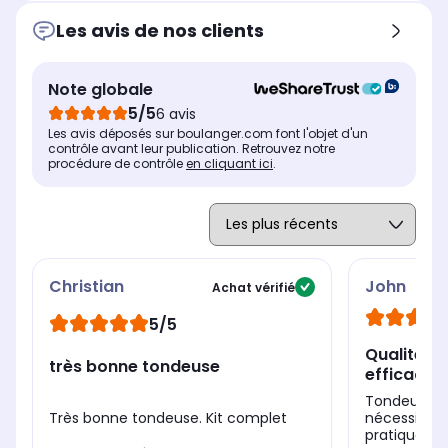
-
Aci
-
Les avis de nos clients
Etanche
Eta
Etanche
Oui
Ou
Oui
Note globale
Pour quelle zone du corps ?
Pou
Pour quelle zone du corps ?
Multi-usages
Mu
Multi-usages
5/5
6 avis
Les avis déposés sur boulanger.com font l'objet d'un
contrôle avant leur publication. Retrouvez notre
procédure de contrôle
en cliquant ici
.
Christian
John
Achat vérifié
5/5
Qualité et
très bonne tondeuse
efficace
Tondeuse c
Très bonne tondeuse. Kit complet
nécessité d
pratique\nR