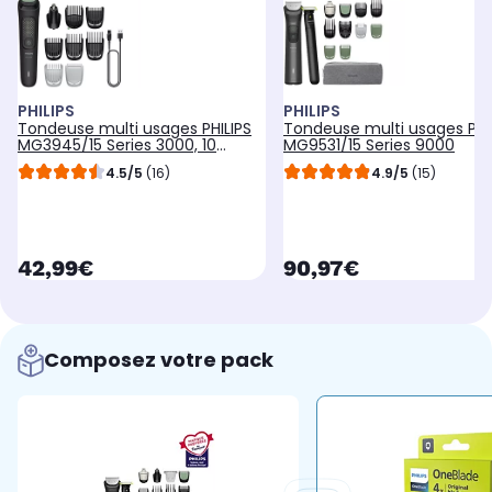
PHILIPS
PHILIPS
Tondeuse multi usages PHILIPS
Tondeuse multi usages PHI
MG3945/15 Series 3000, 10
MG9531/15 Series 9000
hauteurs de coupe, précision 1
4.5/5
(16)
4.9/5
(15)
mm, autonomie 90 mn
currentPrice
currentPrice
42,99€
90,97€
Composez votre pack