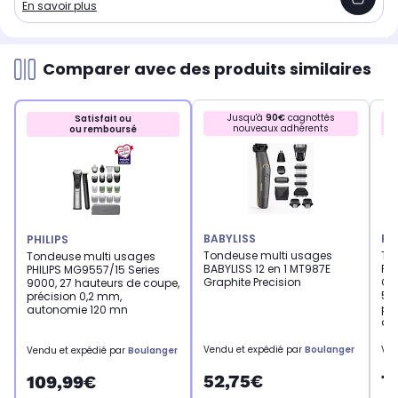
En savoir plus
Comparer avec des produits similaires
Jusqu'à
90€
cagnottés
Satisfait ou
nouveaux adhérents
ou remboursé
BABYLISS
PA
PHILIPS
Tondeuse multi usages
To
Tondeuse multi usages
BABYLISS 12 en 1 MT987E
PA
PHILIPS MG9557/15 Series
Graphite Precision
CKL
9000, 27 hauteurs de coupe,
58
précision 0,2 mm,
pr
autonomie 120 mn
au
Vendu et expédié par
Boulanger
Ven
Vendu et expédié par
Boulanger
52,75€
7
109,99€