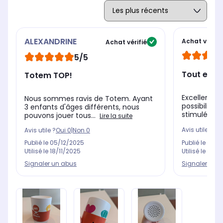
ALEXANDRINE
Achat vérifié
Achat vérifié
5/5
Tout est p
Totem TOP!
Excellent c
Nous sommes ravis de Totem. Ayant
possibilités
3 enfants d'âges différents, nous
stimulée, m
pouvons jouer tous...
Lire la suite
Avis utile ?
Oui
Avis utile ?
Oui
0
|
Non
0
Publié le
24/1
Publié le
05/12/2025
Utilisé le
15/11
Utilisé le
18/11/2025
Signaler un 
Signaler un abus