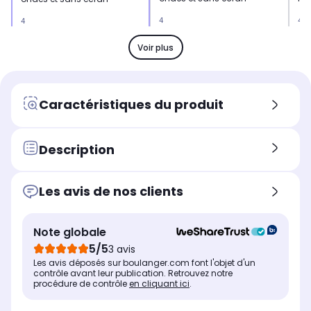
4
4
4
Pratique à transporter grâce
Un
Pratique à transporter grâce
à son format
do
à son format
Voir plus
Dimensions l x h x p
Dim
Dimensions l x h x p
12 x 12 x 10 cm
62.
0.75 x 0.75 x 0.86 cm
Caractéristiques du produit
Description
Les avis de nos clients
Note globale
5/5
3 avis
Les avis déposés sur boulanger.com font l'objet d'un
contrôle avant leur publication. Retrouvez notre
procédure de contrôle
en cliquant ici
.