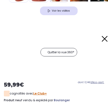
Voir les vidéos
Quitter la vue 360°
dont 0,14€
d'éco-part.
59,99€
cagnottés avec
Le Club+
produit neuf
vendu & expédié par
Boulanger