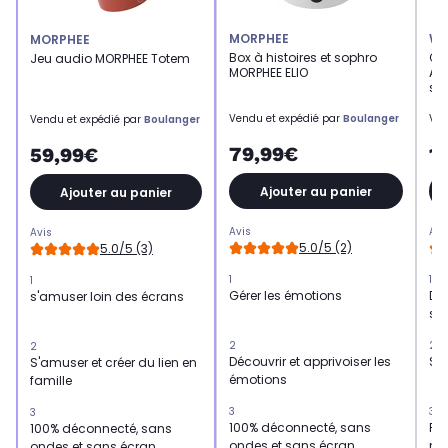
MORPHEE
WI
MORPHEE
Box à histoires et sophro
Ca
Jeu audio MORPHEE Totem
MORPHEE ELIO
AN
so
Vendu et expédié par
Boulanger
Ven
Vendu et expédié par
Boulanger
79,99€
1
59,99€
Ajouter au panier
Ajouter au panier
Avis
Avi
Avis
5.0/5 (2)
5.0/5 (3)
1
1
1
Gérer les émotions
Dét
s'amuser loin des écrans
so
2
2
2
Découvrir et apprivoiser les
Su
S'amuser et créer du lien en
émotions
famille
3
3
3
100% déconnecté, sans
Fr
100% déconnecté, sans
ondes et sans écran
nui
ondes et sans écran