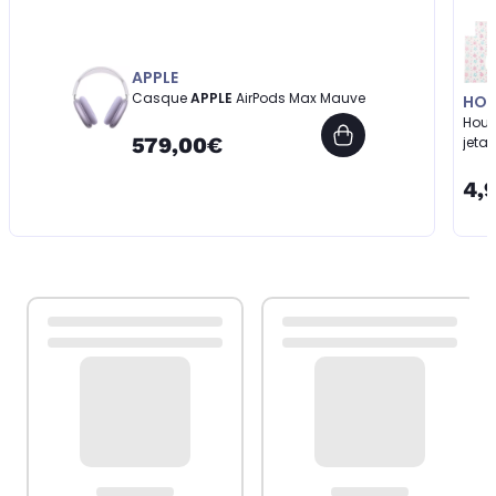
APPLE
Casque
APPLE
AirPods Max Mauve
HOB
Hous
579,00€
jeta
4,