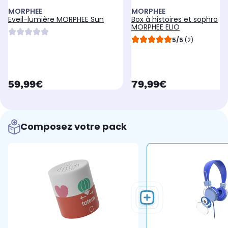
MORPHEE
MORPHEE
Eveil-lumière MORPHEE Sun
Box à histoires et sophro
MORPHEE ELIO
5/5
(2)
currentPrice
currentPrice
59,99€
79,99€
Composez votre pack