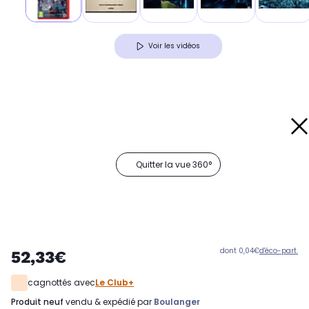
Voir les vidéos
Quitter la vue 360°
dont 0,04€
d'éco-part.
52,33€
cagnottés avec
Le Club+
produit neuf
vendu & expédié par
Boulanger