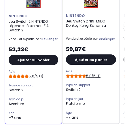
NINTENDO
NI
NINTENDO
Jeu Switch 2 NINTENDO
Je
Jeu Switch 2 NINTENDO
Donkey Kong Bananza
LE
Légendes Pokemon Z A
WI
Switch 2
Vendu et expédié par
Boulanger
Ven
Vendu et expédié par
Boulanger
59,87€
6
52,33€
Ajouter au panier
Ajouter au panier
Avis
Avi
Avis
5.0/5 (1)
5.0/5 (1)
Type de support
Typ
Type de support
Switch 2
Sw
Switch 2
Type de jeu
Typ
Type de jeu
Plateforme
Av
Aventure
Age
Ag
Age
+7 ans
+7
+7 ans