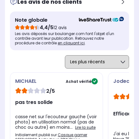
Les avis de nos clients
Note globale
4,4/5
12 avis
Les avis déposés sur boulanger.com font l'objet d'un
contrôle avant leur publication. Retrouvez notre
procédure de contrôle
en cliquant ici
.
MICHAEL
Jodecim
Achat vérifié
2/5
pas tres solide
Efficacité,
casse net sur l'ecouteur gauche (voir
photo) en utilisation normal (pas de
choc ou autre) en moins...
Lire la suite
J'ai eu la c
Initialement publié sur
Casque gamer