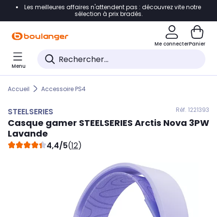
Les meilleures affaires n'attendent pas : découvrez vite notre
Accéder directement à la navigation
sélection à prix bradés.
Accéder directement au contenu
Me connecter
Panier
Accéder directement au pied de page
Menu
Accéder directement au chatbot
Accueil
Accessoire PS4
Réf. 122
1393
STEELSERIES
Casque gamer
STEELSERIES
Arctis Nova 3PW
Lavande
4,4/5
(
12
)