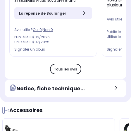
Nova 3P de 
STEELSERIES Arctis Nova 3PW Blanc
plusieurs se
La réponse de Boulanger
Avis utile ?
Oui
Avis utile ?
Oui
0
|
Non
0
Publié le
13/0
Utilisé le
01/0
Publié le
18/05/2026
Utilisé le
10/07/2025
Signaler un 
Signaler un abus
Tous les avis
Notice, fiche technique...
Accessoires