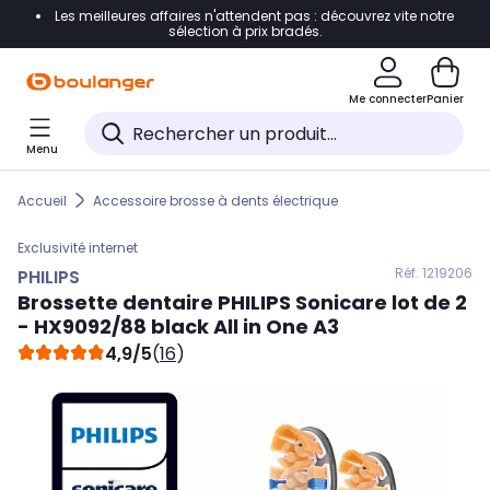
Les meilleures affaires n'attendent pas : découvrez vite notre
Accéder directement à la navigation
sélection à prix bradés.
Accéder directement au contenu
Me connecter
Panier
Accéder directement au pied de page
Menu
Accéder directement au chatbot
Accueil
Accessoire brosse à dents électrique
Exclusivité internet
Réf. 121
9206
PHILIPS
Brossette dentaire
PHILIPS
Sonicare lot de 2
- HX9092/88 black All in One A3
4,9/5
(
16
)