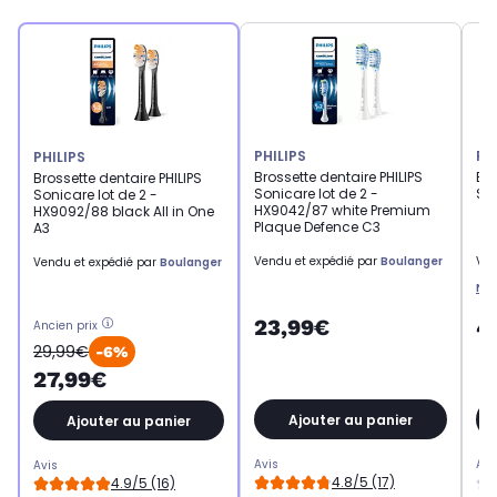
PHILIPS
PH
PHILIPS
Brossette dentaire PHILIPS
Bro
Brossette dentaire PHILIPS
Sonicare lot de 2 -
So
Sonicare lot de 2 -
HX9042/87 white Premium
HX9092/88 black All in One
Plaque Defence C3
A3
Vendu et expédié par
Boulanger
Ven
Vendu et expédié par
Boulanger
Ne
23,99€
4
Ancien prix
29,99€
-6%
27,99€
Ajouter au panier
Ajouter au panier
Avis
Avi
Avis
4.8/5 (17)
4.9/5 (16)