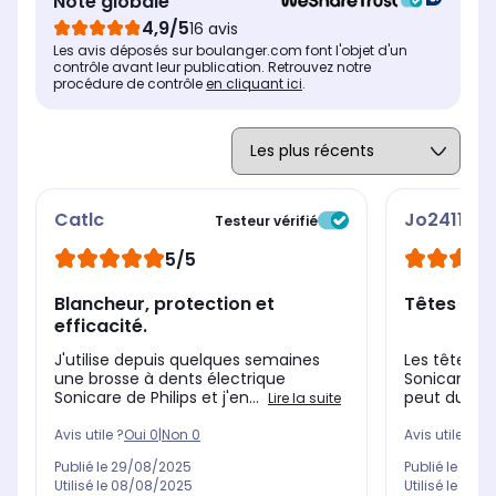
Note globale
éli
4,9/5
16 avis
pla
Les avis déposés sur boulanger.com font l'objet d'un
ge
contrôle avant leur publication. Retrouvez notre
procédure de contrôle
en cliquant ici
.
Catlc
Jo2411
Testeur vérifié
5/5
Blancheur, protection et
Têtes bro
efficacité.
J'utilise depuis quelques semaines
Les têtes p
une brosse à dents électrique
Sonicare A3
Sonicare de Philips et j'en...
peut dure, j
Lire la suite
Avis utile ?
Oui
0
|
Non
0
Avis utile ?
Oui
Publié le
29/08/2025
Publié le
26/0
Utilisé le
08/08/2025
Utilisé le
08/0