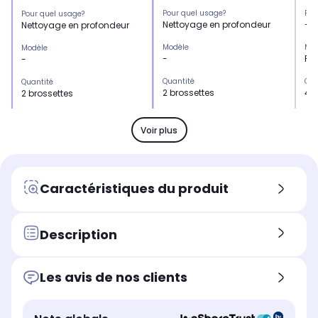
Pour quel usage?
Pou
Pour quel usage?
Nettoyage en profondeur
-
Nettoyage en profondeur
Modèle
Mod
Modèle
-
Pr
-
Quantité
Qua
Quantité
2 brossettes
4 b
2 brossettes
Marque compatible
Mar
Marque compatible
Philips
Phi
Philips
Voir plus
Gamme compatible
Ga
Gamme compatible
Philips Sonicare
-
Philips Sonicare
Type de produit
Typ
Type de produit
Caractéristiques du produit
Brossette
Bro
Brossette
Gamme
Ga
Gamme
Sonicare
So
Sonicare
Description
Particularité
Par
Particularité
-
Ses
-
Les avis de nos clients
s'
vos
plu
con