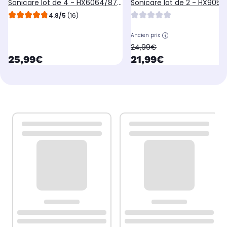
Sonicare lot de 4 - HX6064/87
Sonicare lot de 2 - HX9052/88
white Optimal W2
black Gum Care - soin des
4.8/5
(16)
gencives G3
Ancien prix
oldPrice
24,99€
currentPrice
currentPrice
25,99€
21,99€