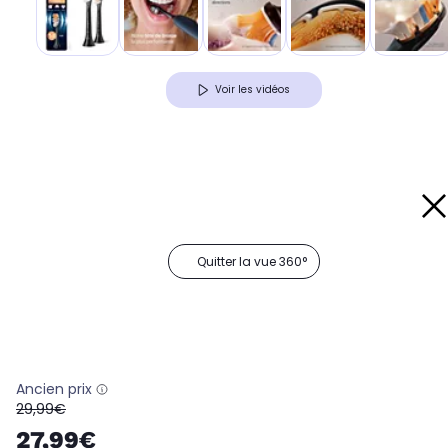
Voir les vidéos
Quitter la vue 360°
Ancien prix
oldPrice
29,99€
27,99€