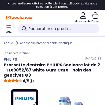
Les meilleures affaires n'attendent pas : découvrez vite notre
Accéder directement à la navigation
sélection à prix bradés.
Accéder directement au contenu
Me connecter
Panier
Accéder directement au pied de page
Menu
Accéder directement au chatbot
Accueil
Accessoire brosse à dents électrique
Exclusivité internet
Réf. 121
9188
PHILIPS
Brossette dentaire
PHILIPS
Sonicare lot de 2
- HX9052/87 white Gum Care - soin des
gencives G3
4/5
(
1
)