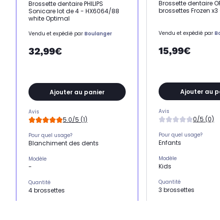
Brossette dentaire 
Brossette dentaire PHILIPS
brossettes Frozen x3
Sonicare lot de 4 - HX6064/88
white Optimal
Vendu et expédié par
B
Vendu et expédié par
Boulanger
15,99€
32,99€
Ajouter au p
Ajouter au panier
Avis
Avis
0/5 (0)
5.0/5 (1)
Pour quel usage?
Pour quel usage?
Enfants
Blanchiment des dents
Modèle
Modèle
Kids
-
Quantité
Quantité
3 brossettes
4 brossettes
Marque compatible
Marque compatible
Oral B
Philips