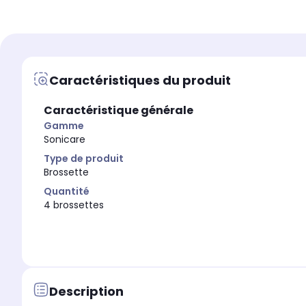
Gamme compatible
Gamme compatible
Toutes gammes sau
Philips Sonicare
Type de produit
Type de produit
Brossette
Brossette
Caractéristiques du produit
Gamme
Gamme
Oral B
Sonicare
Caractéristique générale
Particularité
Particularité
-
-
Gamme
Sonicare
Type de produit
Brossette
Quantité
4 brossettes
Description