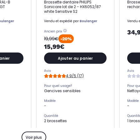
ORAL-B
Brossette dentaire PHILIPS
Brosse
 GT
Sonicare lot de 2 - HX6052/87
rechar
white Sensitive S2
oulanger
Vendu et expédié par
Boulanger
Vendu e
34,
Ancien prix
19,99€
-20%
15,99€
anier
Ajouter au panier
Avis
Avis
4.9/5 (17)
Pour quel usage?
Pour qu
Gencives sensibles
Nettoy
Modèle
Modèle
-
-
Quantité
Quantit
2 brossettes
1 bross
Marque compatible
Marque
Philips
Philips
Voir plus