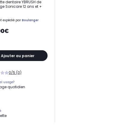
tte dentaire YBRUSH de
ge Sonicare 12 ans et +
t expédié par
Boulanger
90€
Ajouter au panier
0/5 (0)
el usage?
age quotidien
é
ette
 compatible