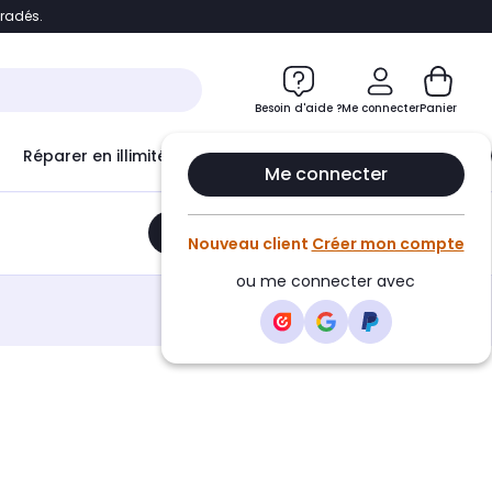
bradés.
e
Accéder directement au chatbot
Besoin d'aide ?
Me connecter
Panier
Réparer en illimité avec
Le Club Infinity
Econ
Me connecter
Ajouter au panier
•
32,99€
Nouveau client
Créer mon compte
ou me connecter avec