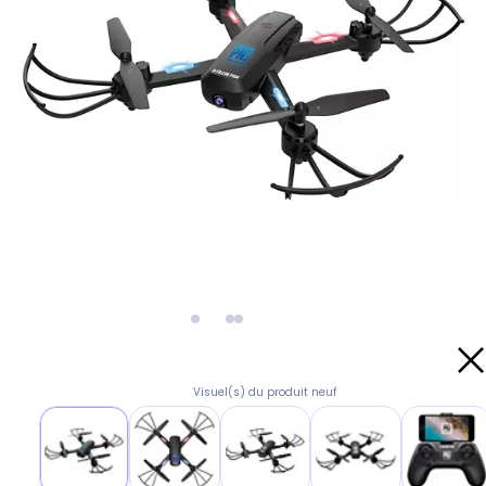
Visuel(s) du produit neuf