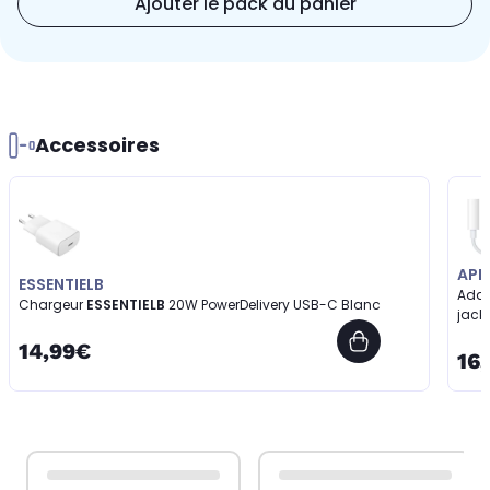
Ajouter le pack au panier
Accessoires
APP
ESSENTIELB
Adap
Chargeur
ESSENTIELB
20W PowerDelivery USB-C Blanc
jack
14,99€
16