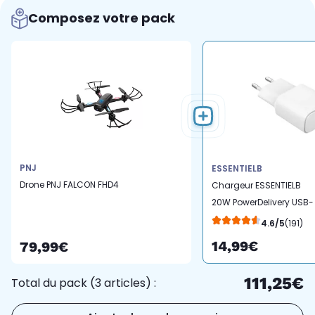
Composez votre pack
PNJ
ESSENTIELB
Drone PNJ FALCON FHD4
Chargeur ESSENTIELB
20W PowerDelivery USB-
C Blanc
4.6/5
(191)
14,99€
79,99€
111,25€
Total du pack (3 articles) :