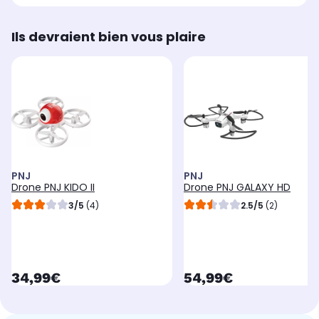
Ils devraient bien vous plaire
PNJ
PNJ
Drone PNJ KIDO II
Drone PNJ GALAXY HD
3/5
(4)
2.5/5
(2)
currentPrice
currentPrice
34,99€
54,99€