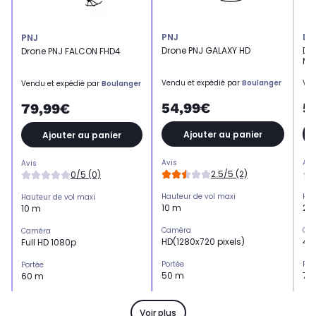
PNJ
DJ
PNJ
Drone PNJ GALAXY HD
Dro
Drone PNJ FALCON FHD4
Mo
Vendu et expédié par
Boulanger
Ven
Vendu et expédié par
Boulanger
54,99€
5
79,99€
Ajouter au panier
Ajouter au panier
Avis
Avi
Avis
2.5/5 (2)
0/5 (0)
Hauteur de vol maxi
Hau
Hauteur de vol maxi
10 m
2.
10 m
Caméra
Ca
Caméra
HD(1280x720 pixels)
4K
Full HD 1080p
Portée
Por
Portée
50 m
70
60 m
Autonomie (minutes)
Aut
Autonomie (minutes)
7 min
19
11 min
Voir plus