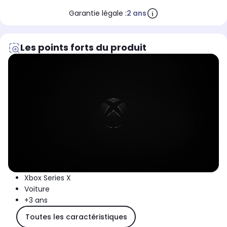
Garantie légale :
2 ans
Les points forts du produit
Xbox Series X
Voiture
+3 ans
Toutes les caractéristiques