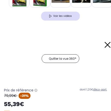
Voir les vidéos
Quitter la vue 360°
Prix de référence
dont 1,20€
d'éco-part.
oldPrice
79,99€
-31%
55,39€