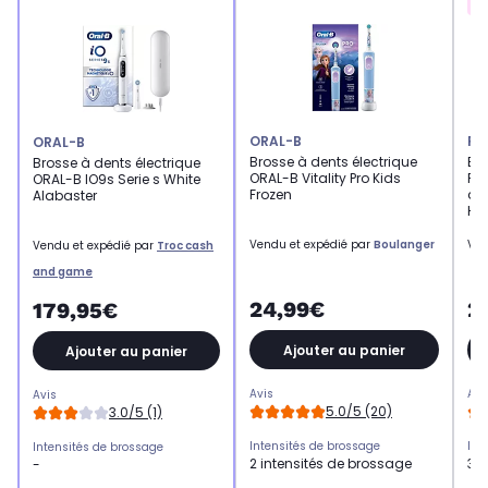
ORAL-B
PH
ORAL-B
Brosse à dents électrique
Bro
Brosse à dents électrique
ORAL-B Vitality Pro Kids
PHI
ORAL-B IO9s Serie s White
Frozen
di
Alabaster
HX
Vendu et expédié par
Boulanger
Ven
Vendu et expédié par
Troc cash
and game
24,99€
2
179,95€
Ajouter au panier
Ajouter au panier
Avis
Avi
Avis
5.0/5 (20)
3.0/5 (1)
Intensités de brossage
Int
Intensités de brossage
2 intensités de brossage
3 i
-