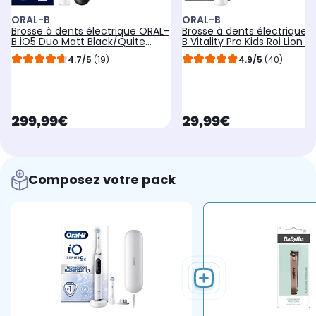
ORAL-B
ORAL-B
Brosse à dents électrique ORAL-
Brosse à dents électrique 
B iO5 Duo Matt Black/Quite
B Vitality Pro Kids Roi Lion +
White
de voyage
4.7/5
(19)
4.9/5
(40)
currentPrice
currentPrice
299,99€
29,99€
Composez votre pack