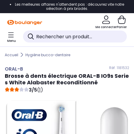
Les meilleures affaires n'attendent pas : découvrez vite notre
Accéder directement à la navigation
sélection à prix bradés.
Accéder directement au contenu
Me connecter
Panier
Accéder directement au pied de page
Menu
Accéder directement au chatbot
Accueil
Hygiène bucco-dentaire
Réf. 118
1532
ORAL-B
Brosse à dents électrique
ORAL-B
IO9s Serie
s White Alabaster Reconditionné
3/5
(
1
)