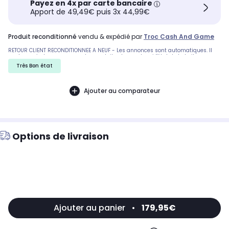
Payez en 4x par carte bancaire
Apport de 49,49€ puis 3x 44,99€
produit reconditionné
vendu & expédié par
Troc Cash And Game
RETOUR CLIENT RECONDITIONNEE A NEUF - Les annonces sont automatiques. Il
peut y avoir des rayures sur les produits, demandez si l'état de la boite par
exemple est important. Nous ne pouvons pas tout detailler
Très Bon état
Ajouter au comparateur
Options de livraison
Ajouter au panier
•
179,95€