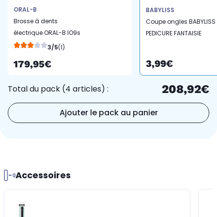
ORAL-B
BABYLISS
Brosse à dents
Coupe ongles BABYLISS
électrique ORAL-B IO9s
PEDICURE FANTAISIE
Serie s White Alabaster
3/5
(1)
3,99€
179,95€
208,92€
Total du pack (4 articles) :
Ajouter le pack au panier
Accessoires