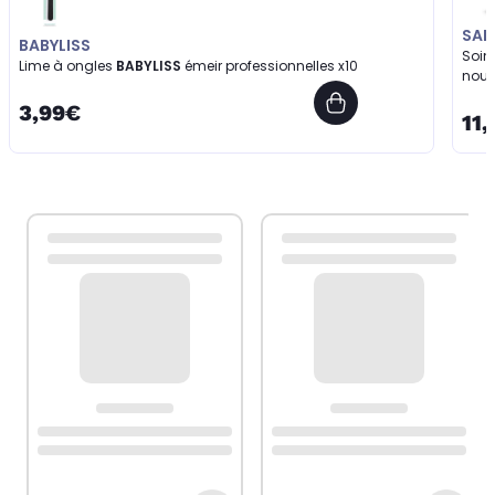
SAI
BABYLISS
Soin 
Lime à ongles
BABYLISS
émeir professionnelles x10
nour
3,99€
11