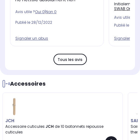
Initialement 
SWAB Oreille 
Avis utile ?
Oui
0
|
Non
0
Avis utile ?
Oui
Publié le
28/12/2022
Publié le
07/1
Signaler un abus
Signaler un 
Tous les avis
Accessoires
JCH
SAI
Accessoire cuticules
JCH
de 10 batonnets repousse
Soin 
cuticules
ther