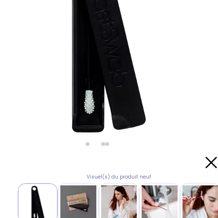
Visuel(s) du produit neuf