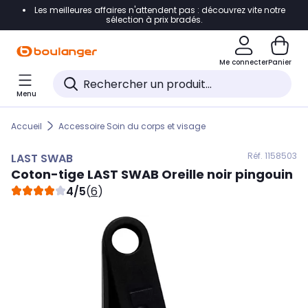
Les meilleures affaires n'attendent pas : découvrez vite notre
Accéder directement à la navigation
sélection à prix bradés.
Accéder directement au contenu
Me connecter
Panier
Accéder directement au pied de page
Menu
Accéder directement au chatbot
Accueil
Accessoire Soin du corps et visage
Réf. 115
8503
LAST SWAB
Coton-tige
LAST SWAB
Oreille noir pingouin
4/5
(
6
)