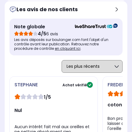
Les avis de nos clients
Note globale
4/5
6 avis
Les avis déposés sur boulanger.com font l'objet d'un
contrôle avant leur publication. Retrouvez notre
procédure de contrôle
en cliquant ici
.
STEPHANE
FREDERIC
Achat vérifié
1/5
coton tig
Nul
Bon produit
laisser des 
Aucun intérêt fait mal aux oreilles et
l'oreille
ne nettoie absolument rien