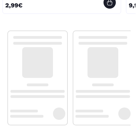
2,99€
9,