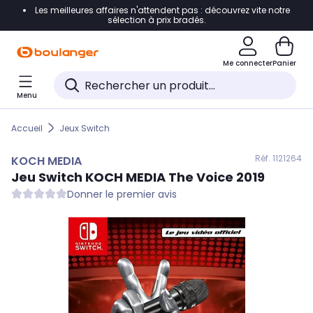
Les meilleures affaires n'attendent pas : découvrez vite notre
Accéder directement à la navigation
sélection à prix bradés.
Accéder directement au contenu
Me connecter
Panier
Accéder directement au pied de page
Menu
Accéder directement au chatbot
Accueil
Jeux Switch
Réf. 112
1264
KOCH MEDIA
Jeu Switch
KOCH MEDIA
The Voice 2019
Donner le premier avis