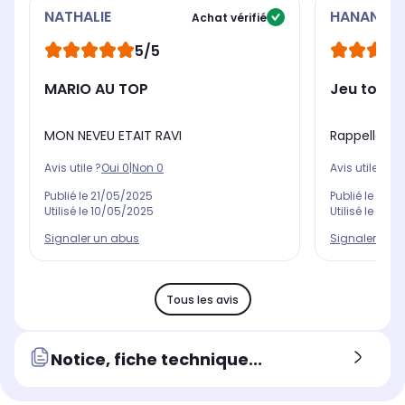
NATHALIE
HANANE
Achat vérifié
5/5
MARIO AU TOP
Jeu top
MON NEVEU ETAIT RAVI
Rappelle le
Avis utile ?
Oui
0
|
Non
0
Avis utile ?
Oui
Publié le
21/05/2025
Publié le
24/0
Utilisé le
10/05/2025
Utilisé le
28/1
Signaler un abus
Signaler un 
Tous les avis
Notice, fiche technique...