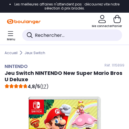
Les meilleures affaires n'attendent pas : découvrez vite notre
Accéder directement à la navigation
sélection à prix bradés.
Accéder directement au contenu
Me connecter
Panier
Accéder directement au pied de page
Menu
Accéder directement au chatbot
Accueil
Jeux Switch
Réf. 111
5899
NINTENDO
Jeu Switch
NINTENDO
New Super Mario Bros
U Deluxe
4,8/5
(
17
)