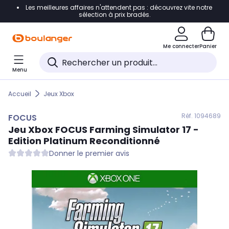
Les meilleures affaires n'attendent pas : découvrez vite notre
Accéder directement à la navigation
sélection à prix bradés.
Accéder directement au contenu
Me connecter
Panier
Accéder directement au pied de page
Menu
Accéder directement au chatbot
Accueil
Jeux Xbox
Réf. 109
4689
FOCUS
Jeu Xbox
FOCUS
Farming Simulator 17 -
Edition Platinum Reconditionné
Donner le premier avis