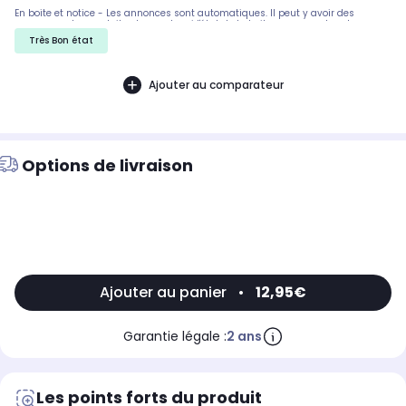
En boite et notice - Les annonces sont automatiques. Il peut y avoir des
rayures sur les produits, demandez si l'état de la boite par exemple est
important. Nous ne pouvons pas tout detailler
Très Bon état
Ajouter au comparateur
Options de livraison
Ajouter au panier
•
12,95€
Garantie légale :
2 ans
Les points forts du produit