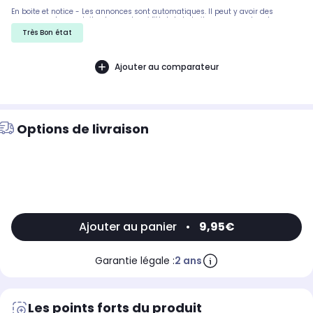
En boite et notice - Les annonces sont automatiques. Il peut y avoir des
rayures sur les produits, demandez si l'état de la boite par exemple est
important. Nous ne pouvons pas tout detailler
Très Bon état
Ajouter au comparateur
Options de livraison
Ajouter au panier
•
9,95€
Garantie légale :
2 ans
Les points forts du produit