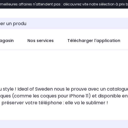
 meilleures affaires n'attendent pas : découvrez vite notre sélection à prix 
ement au contenu
Accéder directement au pied de pag
agasin
Nos services
Télécharger l'application
u style ! Ideal of Sweden nous le prouve avec un catalo
ques (comme les coques pour iPhone 11) et disponible e
préserver votre téléphone : elle va le sublimer !