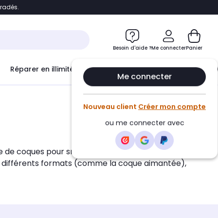
bradés.
e
Accéder directement au chatbot
Besoin d'aide ?
Me connecter
Panier
Réparer en illimité avec
Le Club Infinity
Econ
Me connecter
Nouveau client
Créer mon compte
ou me connecter avec
gue de coques pour smartphones stylées, élégantes
n différents formats (comme la coque aimantée),