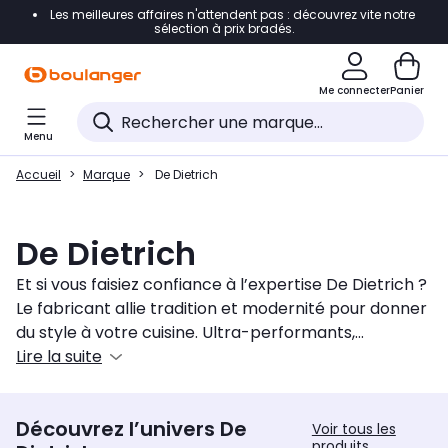
Les meilleures affaires n'attendent pas : découvrez vite notre
Accéder directement à la navigation
sélection à prix bradés.
Accéder directement au contenu
Me connecter
Panier
Accéder directement au pied de page
Menu
Accéder directement au chatbot
Accueil
Marque
De Dietrich
De Dietrich
Et si vous faisiez confiance à l’expertise De Dietrich ?
Le fabricant allie tradition et modernité pour donner
du style à votre cuisine. Ultra-performants,
les
Lire la suite
cuisinières
peuvent combiner gaz,
vitrocéramique ou induction, four ou même wok et
plancha ! Si vous cherchez une plaque de cuisson
Découvrez l’univers De
simple et pratique, misez sur les
tables à induction
.
Voir tous les
produits