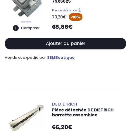
79X6625
Prix de référence
oldPrice
73,20€
-10%
65,88€
Comparer
Ajouter au panier
Vendu et expédié par
SEMBoutique
DE DIETRICH
Pièce détachée DE DIETRICH
barrette assemblee
66,20€