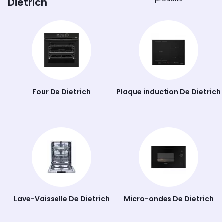
Dietrich
Quant aux
fours encastrables
, leurs tailles et
performances s’adaptent à la taille de votre cuisine.
Four De Dietrich
Plaque induction De Dietrich
Lave-Vaisselle De Dietrich
Micro-ondes De Dietrich