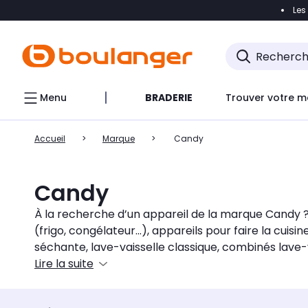
Les
Accéder directement à la navigation
Accéder direct
Menu
BRADERIE
Trouver votre m
Accueil
Marque
Candy
Candy
À la recherche d’un appareil de la marque Candy ?
(frigo, congélateur...), appareils pour faire la cuis
séchante, lave-vaisselle classique, combinés lave-
avec l'application Simply-fi.
Lire la suite