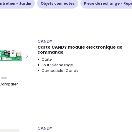
ntretien - Jardin
Objets connectés
Pièce de rechange - Rép
CANDY
Carte CANDY module electronique de
commande
Carte
Pour : Sèche linge
Compatible : Candy
Comparer
CANDY