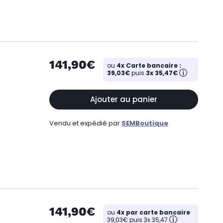
141,90€
ou
4x Carte bancaire :
39,03€
puis
3x 35,47€
Ajouter au panier
Vendu et expédié par
SEMBoutique
141,90€
ou
4x par carte bancaire
39,03€ puis 3x 35,47