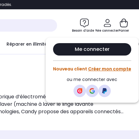
bradés.
e
Accéder directement au chatbot
Besoin d'aide ?
Me connecter
Panier
Réparer en illimité avec
Le Club Infinity
Econ
Me connecter
Nouveau client
Créer mon compte
ou me connecter avec
storique d’électroménagers : gamme froid
r laver (machine à laver le linge lavante
echnologies, Candy propose des appareils connectés