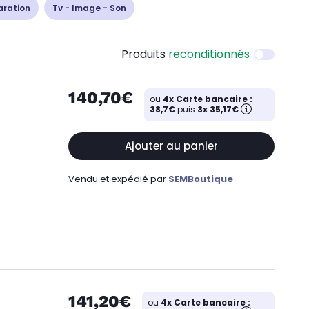
aration
Tv - Image - Son
Produits
reconditionnés
140,70€
ou
4x Carte bancaire :
38,7€
puis
3x 35,17€
Ajouter au panier
Vendu et expédié par
SEMBoutique
141,20€
ou
4x Carte bancaire :