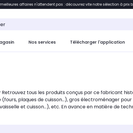
 meilleures affaires n'attendent pas : découvrez vite notre sélection à prix 
ement au contenu
Accéder directement au pied de pag
agasin
Nos services
Télécharger l'application
 Retrouvez tous les produits conçus par ce fabricant hi
ine (fours, plaques de cuisson...), gros électroménager pou
vaisselle et cuisson...), etc. En avance en matière de t