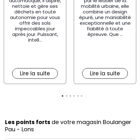
par le leader de la
automatique, il aspire,
mobilité urbaine, elle
nettoie et gère ses
combine un design
déchets en toute
épuré, une maniabilité
autonomie pour vous
exceptionnelle et une
offrir des sols
fiabilité à toute
impeccables jour
épreuve. Que ...
après jour. Puissant,
intell...
Lire la suite
Lire la suite
Les points forts
de votre magasin Boulanger
Pau - Lons