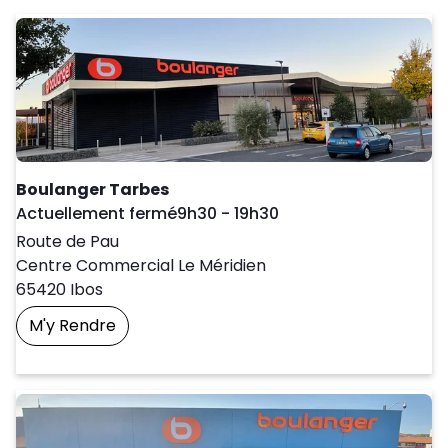
Boulanger Tarbes
Day of the Week
Horaires d'ouver
Actuellement fermé
9h30
-
19h30
Route de Pau
Centre Commercial Le Méridien
65420
Ibos
M'y Rendre
Prendre Un Rendez-Vous