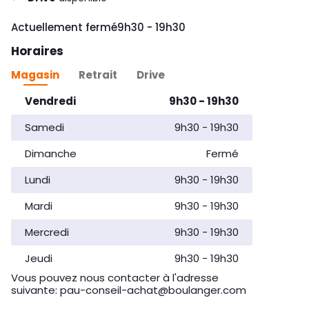
Day of the Week
Horaires d'ouvertur
Actuellement fermé
9h30
-
19h30
Horaires
Magasin
Retrait
Drive
Day of the Week
Horaires d'ouverture
Vendredi
9h30
-
19h30
Samedi
9h30
-
19h30
Dimanche
Fermé
Lundi
9h30
-
19h30
Mardi
9h30
-
19h30
Mercredi
9h30
-
19h30
Jeudi
9h30
-
19h30
Vous pouvez nous contacter à l'adresse
suivante: pau-conseil-achat@boulanger.com