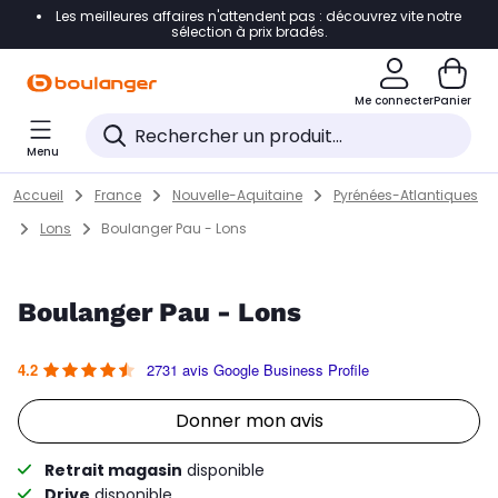
Les meilleures affaires n'attendent pas : découvrez vite notre
Accéder directement à la navigation
sélection à prix bradés.
Accéder directement au contenu
Me connecter
Panier
Accéder directement au pied de page
Menu
Accéder directement au chatbot
Return to Nav
Skip to content
Accueil
France
Nouvelle-Aquitaine
Pyrénées-Atlantiques
Lons
Boulanger Pau - Lons
Boulanger Pau - Lons
Note du magasin :
/5
4.2
2731 avis Google Business Profile
Link Opens in New Tab
Donner mon avis
Retrait magasin
disponible
Drive
disponible