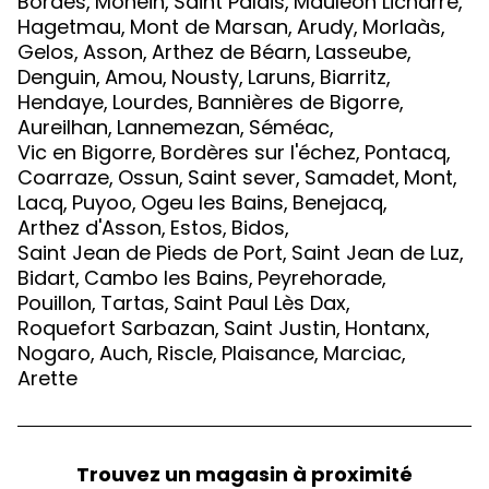
Bordes
,
Monein
,
Saint Palais
,
Mauléon Licharre
,
Hagetmau
,
Mont de Marsan
,
Arudy
,
Morlaàs
,
Gelos
,
Asson
,
Arthez de Béarn
,
Lasseube
,
Denguin
,
Amou
,
Nousty
,
Laruns
,
Biarritz
,
Hendaye
,
Lourdes
,
Bannières de Bigorre
,
Aureilhan
,
Lannemezan
,
Séméac
,
Vic en Bigorre
,
Bordères sur l'échez
,
Pontacq
,
Coarraze
,
Ossun
,
Saint sever
,
Samadet
,
Mont
,
Lacq
,
Puyoo
,
Ogeu les Bains
,
Benejacq
,
Arthez d'Asson
,
Estos
,
Bidos
,
Saint Jean de Pieds de Port
,
Saint Jean de Luz
,
Bidart
,
Cambo les Bains
,
Peyrehorade
,
Pouillon
,
Tartas
,
Saint Paul Lès Dax
,
Roquefort Sarbazan
,
Saint Justin
,
Hontanx
,
Nogaro
,
Auch
,
Riscle
,
Plaisance
,
Marciac
,
Arette
Trouvez un magasin à proximité