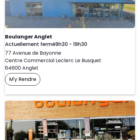
Boulanger Anglet
Day of the Week
Horaires d'ouver
Actuellement fermé
9h30
-
19h30
77 Avenue de Bayonne
Centre Commercial Leclerc Le Busquet
64600
Anglet
M'y Rendre
Prendre Un Rendez-Vous