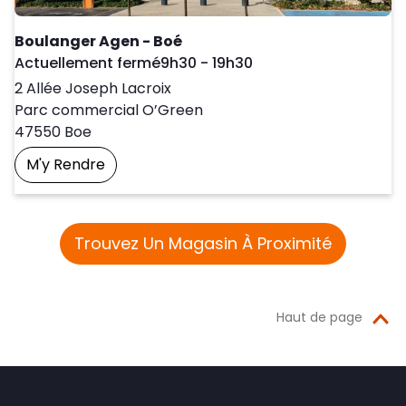
Boulanger Agen - Boé
Day of the Week
Horaires d'ouver
Actuellement fermé
9h30
-
19h30
2 Allée Joseph Lacroix
Parc commercial O’Green
47550
Boe
M'y Rendre
Prendre Un Rendez-Vous
Trouvez Un Magasin À Proximité
Haut de page