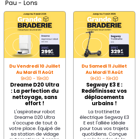
Pau - Lons
Du Samedi 11 Juillet
Du Vendredi 10 Juillet
Au Mardi 11 Août
Au Mardi 11 Août
Date:
Date:
9H30 - 19H30
9H30 - 19H30
Segway E3 E :
Dreame D20 Ultra
Redéfinissez vos
: La perfection du
déplacements
nettoyage, sans
urbains !
effort !
La trottinette
L'aspirateur robot
électrique Segway E3
Dreame D20 Ultra
E est l'alliée idéale
s'occupe de tout à
pour tous vos trajets
votre place. Équipé de
quotidiens. Conçue
sa station de vidage