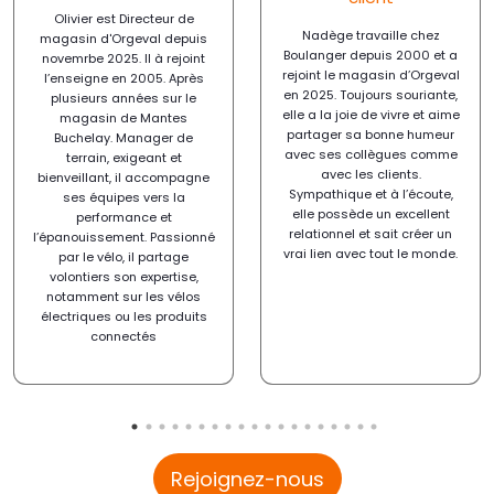
Olivier est Directeur de
Nadège travaille chez
magasin d'Orgeval depuis
Boulanger depuis 2000 et a
novemrbe 2025. Il à rejoint
rejoint le magasin d’Orgeval
l’enseigne en 2005. Après
en 2025. Toujours souriante,
plusieurs années sur le
elle a la joie de vivre et aime
magasin de Mantes
partager sa bonne humeur
Buchelay. Manager de
avec ses collègues comme
terrain, exigeant et
avec les clients.
bienveillant, il accompagne
Sympathique et à l’écoute,
ses équipes vers la
elle possède un excellent
performance et
relationnel et sait créer un
l’épanouissement. Passionné
vrai lien avec tout le monde.
par le vélo, il partage
volontiers son expertise,
notamment sur les vélos
électriques ou les produits
connectés
Rejoignez-nous