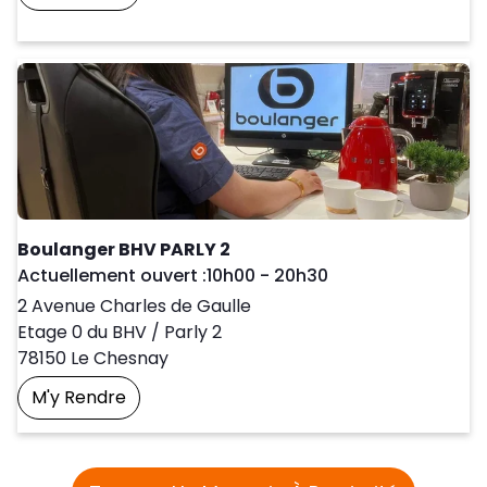
Prendre Un Rendez-Vous
Boulanger BHV PARLY 2
Day of the Week
Horaires d'ouve
Actuellement ouvert :
10h00
-
20h30
2 Avenue Charles de Gaulle
Etage 0 du BHV / Parly 2
78150
Le Chesnay
M'y Rendre
Prendre Un Rendez-Vous