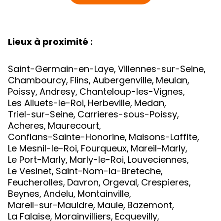
Lieux à proximité :
Saint-Germain-en-Laye
,
Villennes-sur-Seine
,
Chambourcy
,
Flins
,
Aubergenville
,
Meulan
,
Poissy
,
Andresy
,
Chanteloup-les-Vignes
,
Les Alluets-le-Roi
,
Herbeville
,
Medan
,
Triel-sur-Seine
,
Carrieres-sous-Poissy
,
Acheres
,
Maurecourt
,
Conflans-Sainte-Honorine
,
Maisons-Laffite
,
Le Mesnil-le-Roi
,
Fourqueux
,
Mareil-Marly
,
Le Port-Marly
,
Marly-le-Roi
,
Louveciennes
,
Le Vesinet
,
Saint-Nom-la-Breteche
,
Feucherolles
,
Davron
,
Orgeval
,
Crespieres
,
Beynes
,
Andelu
,
Montainville
,
Mareil-sur-Mauldre
,
Maule
,
Bazemont
,
La Falaise
,
Morainvilliers
,
Ecquevilly
,