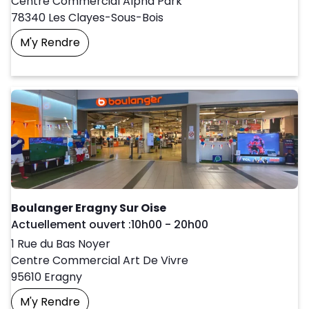
Centre Commercial Alpha Park
78340
Les Clayes-Sous-Bois
M'y Rendre
Prendre Un Rendez-Vous
Boulanger Eragny Sur Oise
Day of the Week
Horaires d'ouve
Actuellement ouvert :
10h00
-
20h00
1 Rue du Bas Noyer
Centre Commercial Art De Vivre
95610
Eragny
M'y Rendre