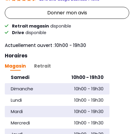
Link Opens in New Tab
Donner mon avis
Retrait magasin
disponible
Drive
disponible
Day of the Week
Horaires d'ouvert
Actuellement ouvert :
10h00
-
19h30
Horaires
Magasin
Retrait
Day of the Week
Horaires d'ouverture
Samedi
10h00
-
19h30
Dimanche
10h00
-
19h30
Lundi
10h00
-
19h30
Mardi
10h00
-
19h30
Mercredi
10h00
-
19h30