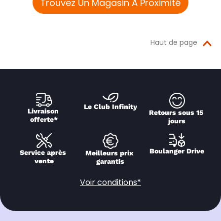
Trouvez Un Magasin À Proximité
Haut de page
Le Club Infinity
Livraison 
Retours sous 15 
offerte*
jours
Boulanger Drive
Service après 
Meilleurs prix 
vente
garantis
Voir conditions*