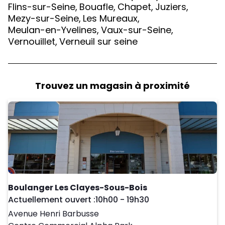
Flins-sur-Seine
,
Bouafle
,
Chapet
,
Juziers
,
Mezy-sur-Seine
,
Les Mureaux
,
Meulan-en-Yvelines
,
Vaux-sur-Seine
,
Vernouillet
,
Verneuil sur seine
Trouvez un magasin à proximité
Boulanger Les Clayes-Sous-Bois
Day of the Week
Horaires d'ouve
Actuellement ouvert :
10h00
-
19h30
Avenue Henri Barbusse