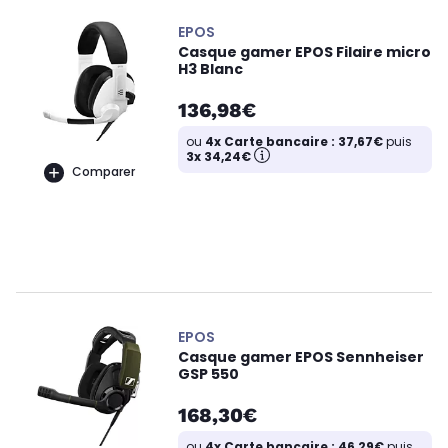
EPOS
Casque gamer EPOS Filaire micro
H3 Blanc
136,98€
ou
4x Carte bancaire : 37,67€
puis
3x 34,24€
Comparer
EPOS
Casque gamer EPOS Sennheiser
GSP 550
168,30€
ou
4x Carte bancaire : 46,29€
puis