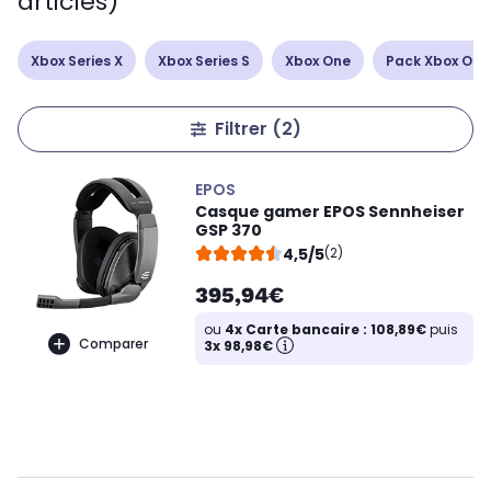
articles)
Xbox Series X
Xbox Series S
Xbox One
Pack Xbox One
Filtrer
(2)
EPOS
Casque gamer EPOS Sennheiser
GSP 370
4,5/5
(2)
395,94€
ou
4x Carte bancaire : 108,89€
puis
Comparer
3x 98,98€