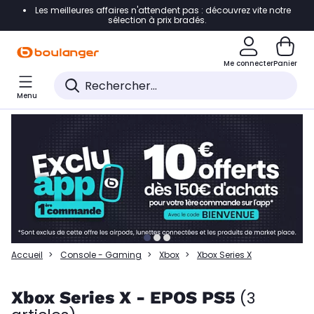
Les meilleures affaires n'attendent pas : découvrez vite notre
Accéder directement à la navigation
sélection à prix bradés.
Accéder directement à la liste des produits
Me connecter
Panier
Accéder directement au contenu
Menu
Accéder directement au pied de page
Accéder directement au chatbot
Accueil
Console - Gaming
Xbox
Xbox Series X
Xbox Series X - EPOS PS5
(3