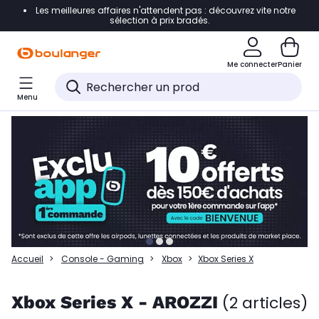
Les meilleures affaires n'attendent pas : découvrez vite notre
Accéder directement à la navigation
sélection à prix bradés.
Accéder directement à la liste des produits
Me connecter
Panier
Accéder directement au contenu
Menu
Accéder directement au pied de page
Accéder directement au chatbot
Accueil
Console - Gaming
Xbox
Xbox Series X
Xbox Series X - AROZZI
(2 articles)