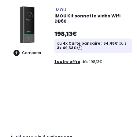
IMOU
IMOU Kit sonnette vidéo Wifi
DB60
198,13€
ou
4x Carte bancaire : 54,48€
puis
3x 49,53€
Comparer
1 autre offre
dès 198,13€