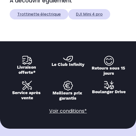
À découvrir également
Trottinette électrique
DJI Mini 4 pro
Le Club Infinity
Livraison 
Retours sous 15 
offerte*
jours
Boulanger Drive
Service après 
Meilleurs prix 
vente
garantis
Voir conditions*