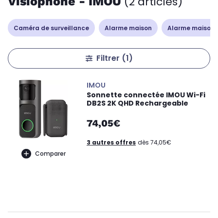
Visiophone - IMOU
(2 articles)
Caméra de surveillance
Alarme maison
Alarme maison 
Filtrer
(1)
IMOU
Sonnette connectée IMOU Wi-Fi
DB2S 2K QHD Rechargeable
74,05€
3 autres offres
dès 74,05€
Comparer