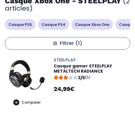
Casque Xbox One - STEELPLAY
(2
articles)
Casque PS5
Casque PS4
Casque Xbox One
Casque
Filtrer
(1)
STEELPLAY
Casque gamer STEELPLAY
METALTECH RADIANCE
3/5
(5)
24,99€
Comparer