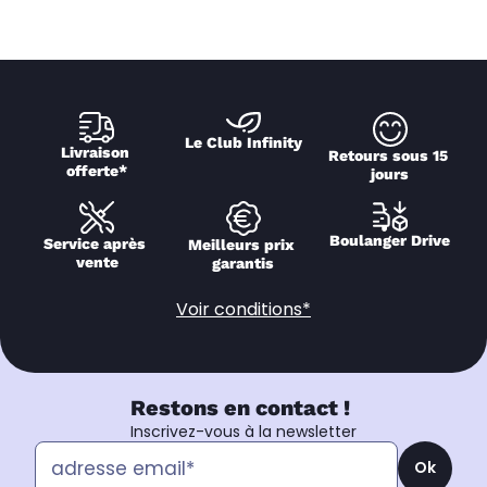
Le Club Infinity
Livraison 
Retours sous 15 
offerte*
jours
Boulanger Drive
Service après 
Meilleurs prix 
vente
garantis
Voir conditions*
Restons en contact !
Inscrivez-vous à la newsletter
Ok