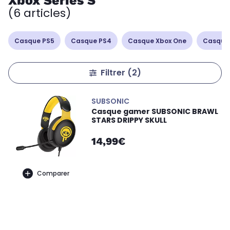
Xbox Series S
(6 articles)
Casque PS5
Casque PS4
Casque Xbox One
Casque
Filtrer
(2)
SUBSONIC
Casque gamer SUBSONIC BRAWL
STARS DRIPPY SKULL
14,99€
Comparer