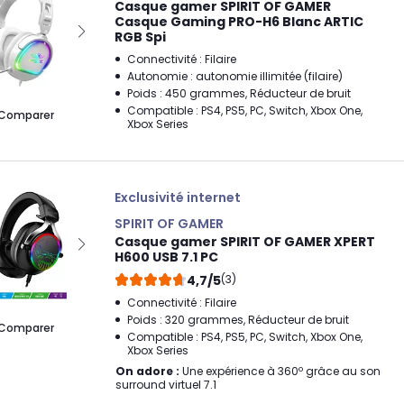
Casque gamer SPIRIT OF GAMER
Casque Gaming PRO-H6 Blanc ARTIC
RGB Spi
Connectivité : Filaire
Autonomie : autonomie illimitée (filaire)
Poids : 450 grammes, Réducteur de bruit
Compatible : PS4, PS5, PC, Switch, Xbox One,
Comparer
Xbox Series
Exclusivité internet
SPIRIT OF GAMER
Casque gamer SPIRIT OF GAMER XPERT
H600 USB 7.1 PC
4,7/5
(3)
Connectivité : Filaire
Poids : 320 grammes, Réducteur de bruit
Comparer
Compatible : PS4, PS5, PC, Switch, Xbox One,
Xbox Series
On adore :
Une expérience à 360º grâce au son
surround virtuel 7.1