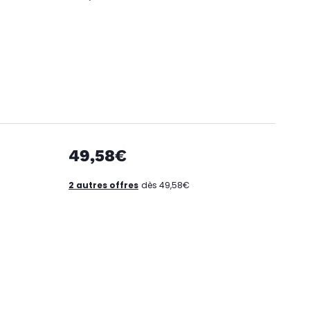
49,58€
2 autres offres
dès 49,58€