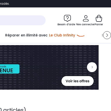
bradés.
ontenu
Accéder directement au pied de page
Besoin d'aide ?
Me connecter
Panier
Réparer en illimité avec
Le Club Infinity
Econ
0 articles)