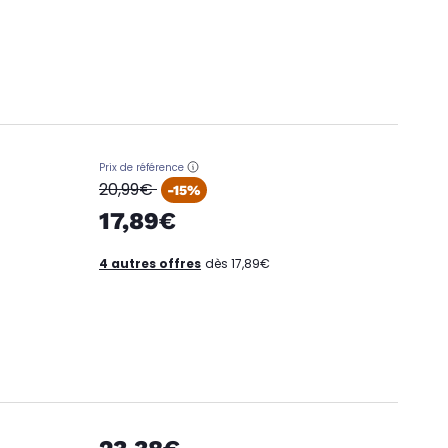
Prix de référence
oldPrice
20,99€
-15%
17,89€
4 autres offres
dès 17,89€