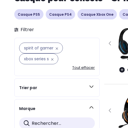
Casque PS5
Casque PS4
Casque Xbox One
Ca
Filtrer
spirit of gamer
xbox series s
Tout effacer
Trier par
Marque