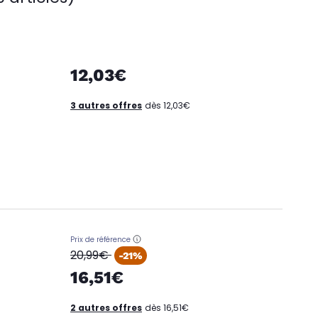
12,03€
3 autres offres
dès 12,03€
Prix de référence
oldPrice
20,99€
-21%
16,51€
2 autres offres
dès 16,51€