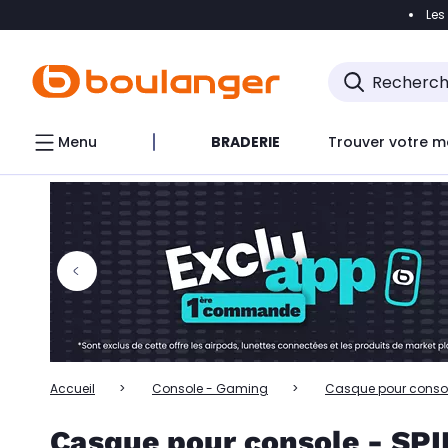
Les
Accéder directement à la navigation
Accéder directem
Accéder directement au chatbot
Menu
BRADERIE
Trouver votre m
Accueil
Console - Gaming
Casque pour conso
Casque pour console - SP