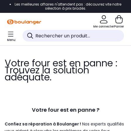
Les meilleures affaires n'attendent pas : découvrez vite notre
Accéder directement à la navigation
sélection à prix bradés.
Accéder directement au contenu
Me connecter
Panier
Accéder directement au pied de page
Menu
Accéder directement au chatbot
Votre four est en panne :
Trouvez la solution
adéquate.
Votre four est en panne ?
Confiez sa réparation à Boulanger !
Nos experts qualifiés