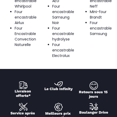
encastrable
AEG
encastrable
Whirlpool
Four
Neff
Four
encastrable
Mini-four
encastrable
Samsung
Brandt
Airlux
Noir
Four
Four
Four
encastrable
Encastrable
encastrable
Samsung
Convection
hydrolyse
Naturelle
Four
encastrable
Electrolux
Le Club Infinity
Livraison 
Retours sous 15 
offerte*
jours
Boulanger Drive
Service après 
Meilleurs prix 