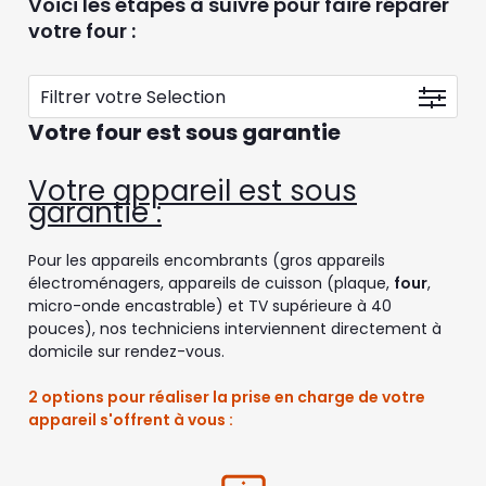
Voici les étapes à suivre pour faire réparer
votre four :
Filtrer votre Selection
Votre four est sous garantie
Votre four est sous garantie
Votre four est hors garantie
Votre appareil est sous
garantie :
Pour les appareils encombrants (gros appareils
électroménagers, appareils de cuisson (plaque,
four
,
micro-onde encastrable) et TV supérieure à 40
pouces), nos techniciens interviennent directement à
domicile sur rendez-vous.
2 options pour réaliser la prise en charge de votre
appareil s'offrent à vous :