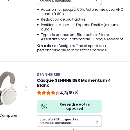
nouveaux adhérents
Autonomie : jusqu'à 60h, Autonomie avec ANC
: jusqu'à 60h
Réduction de bruit active
Position sur l'oreille : Englobe l'oreille (circum-
aural)
Type de connexion : Bluetooth et Filaire,
Assistant vocal compatible : Google Assistant
On adore :
Design raffiné et épuré, son
personnalisable et mode transparence
SENNHEISER
Casque SENNHEISER Momentum 4
Blanc
4,3/5
(39)
Revendre votre
appareil
Comparer
Jusqu'à
90€
cagnottés
nouveaux adhérents