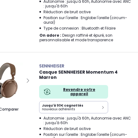
Autonomie : jusqu'à 60h, Autonomie avec ANC
: jusqu'à 60h
Réduction de bruit active
Position sur l'oreille : Englobe l'oreille (circum-
aural)
Type de connexion : Bluetooth et Filaire
On adore :
Design raffiné et épuré, son
personnalisable et mode transparence
SENNHEISER
Casque SENNHEISER Momentum 4
Marron
Revendre votre
appareil
Jusqu'à
90€
cagnottés
Comparer
nouveaux adhérents
Autonomie : jusqu'à 60h, Autonomie avec ANC
: jusqu'à 60h
Réduction de bruit active
Position sur l'oreille : Englobe l'oreille (circum-