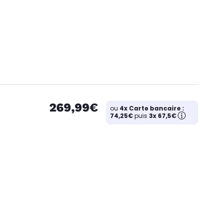
269,99€
ou
4x Carte bancaire :
74,25€
puis
3x 67,5€