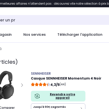
 meilleures affaires n'attendent pas : découvrez vite notre sélection à prix 
ement au contenu
Accéder directement au pied de pag
agasin
Nos services
Télécharger l'application
m
rticles)
SENNHEISER
Casque SENNHEISER Momentum 4 Noir
4,3/5
(44)
Revendre votre
appareil
Jusqu'à
90€
cagnottés
Comparer