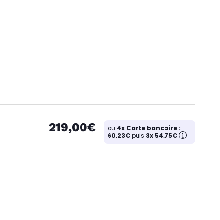
219,00€
ou
4x Carte bancaire :
60,23€
puis
3x 54,75€