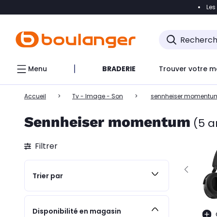
Les
Accéder directement à la navigation
Accéder direct
Menu
BRADERIE
Trouver votre m
Accueil
Tv - Image - Son
sennheiser momentu
Sennheiser momentum
(5 a
Filtrer
Trier par
Disponibilité en magasin