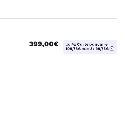
399,00€
ou
4x Carte bancaire :
109,73€
puis
3x 99,75€