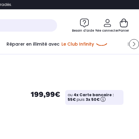
bradés.
e
Accéder directement au chatbot
Besoin d'aide ?
Me connecter
Panier
Réparer en illimité avec
Le Club Infinity
Econ
Me connecter
Nouveau client
Créer mon compte
ou me connecter avec
199,99€
ou
4x Carte bancaire :
55€
puis
3x 50€