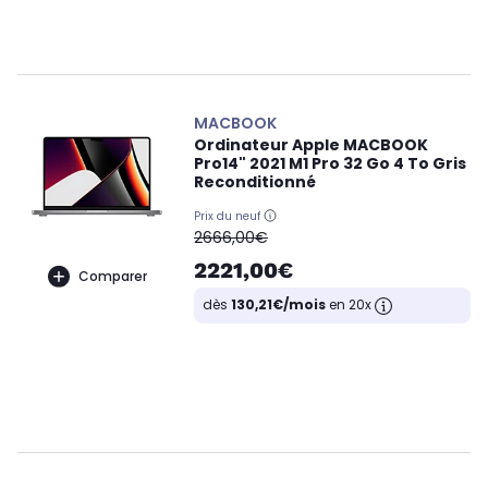
MACBOOK
Ordinateur Apple MACBOOK
Pro14" 2021 M1 Pro 32 Go 4 To Gris
Reconditionné
Prix du neuf
oldPrice
2666,00€
2221,00€
Comparer
dès
130,21€/mois
en 20x