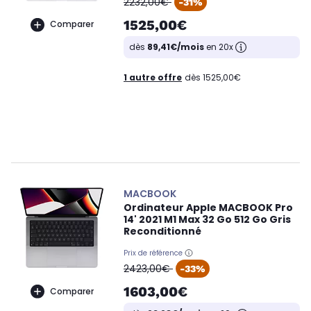
2232,00€
-31%
1525,00€
Comparer
dès
89,41€/mois
en 20x
1 autre offre
dès 1525,00€
MACBOOK
Ordinateur Apple MACBOOK Pro
14' 2021 M1 Max 32 Go 512 Go Gris
Reconditionné
Prix de référence
oldPrice
2423,00€
-33%
1603,00€
Comparer