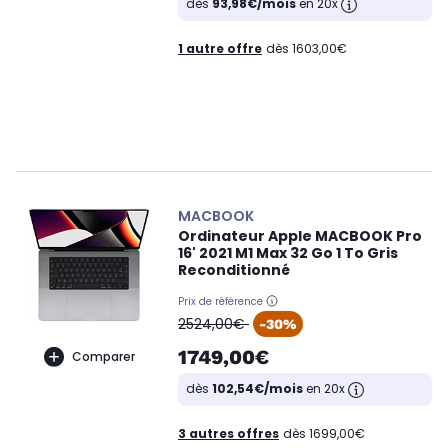
dès
93,98€/mois
en 20x
1 autre offre
dès 1603,00€
MACBOOK
Ordinateur Apple MACBOOK Pro
16' 2021 M1 Max 32 Go 1 To Gris
Reconditionné
Prix de référence
oldPrice
2524,00€
-30%
1749,00€
Comparer
dès
102,54€/mois
en 20x
3 autres offres
dès 1699,00€