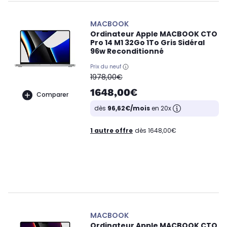
MACBOOK
Ordinateur Apple MACBOOK CTO
Pro 14 M1 32Go 1To Gris Sidéral
96w Reconditionné
Prix du neuf
oldPrice
1978,00€
1648,00€
Comparer
dès
96,62€/mois
en 20x
1 autre offre
dès 1648,00€
MACBOOK
Ordinateur Apple MACBOOK CTO