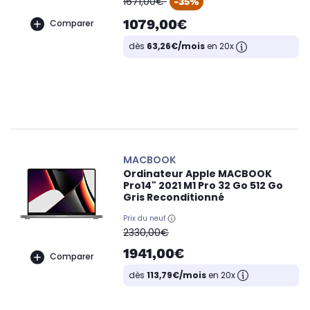
1671,00€
-35%
1079,00€
Comparer
dès
63,26€/mois
en 20x
MACBOOK
Ordinateur Apple MACBOOK
Pro14" 2021 M1 Pro 32 Go 512 Go
Gris Reconditionné
Prix du neuf
oldPrice
2330,00€
1941,00€
Comparer
dès
113,79€/mois
en 20x