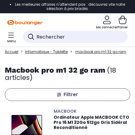
Les meilleures affaires n'attendent pas : découvrez vite notre
Accéder directement à la navigation
sélection à prix bradés.
Accéder directement au contenu
Me connecter
Panier
Accéder directement au pied de page
Menu
Accéder directement au chatbot
Accueil
Informatique - Tablette
macbook pro m1 32 go ram
Macbook pro m1 32 go ram
(18
articles)
Filtrer
MACBOOK
Ordinateur Apple MACBOOK CTO
Pro 16 M1 32Go 512go Gris Sidéral
Reconditionné