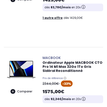
dès
83,78€/mois
en 20x
1 autre offre
dès 1429,00€
MACBOOK
Ordinateur Apple MACBOOK CTO
Pro 14 M1 Max 32Go 1To Gris
Sidéral Reconditionné
Prix de référence
oldPrice
2344,00€
-33%
1575,00€
Comparer
dès
92,34€/mois
en 20x