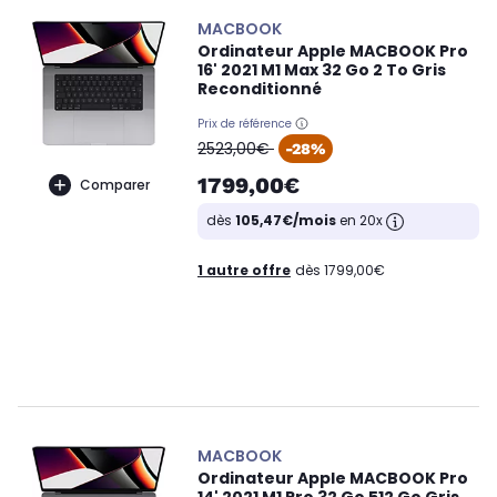
MACBOOK
Ordinateur Apple MACBOOK Pro
16' 2021 M1 Max 32 Go 2 To Gris
Reconditionné
Prix de référence
oldPrice
2523,00€
-28%
1799,00€
Comparer
dès
105,47€/mois
en 20x
1 autre offre
dès 1799,00€
MACBOOK
Ordinateur Apple MACBOOK Pro