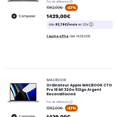
Prix de référence
oldPrice
1962,00€
-27%
1429,00€
Comparer
dès
83,78€/mois
en 20x
1 autre offre
dès 1429,00€
MACBOOK
Ordinateur Apple MACBOOK CTO
Pro 16 M1 32Go 512go Argent
Reconditionné
Prix de référence
oldPrice
1962,00€
-27%
1429,00€
Comparer