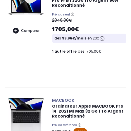
Pro 14 M1 32Go 1To Argent 96w
Reconditionné
Prix du neuf
oldPrice
2046,00€
1705,00€
Comparer
dès
99,96€/mois
en 20x
1 autre offre
dès 1705,00€
MACBOOK
Ordinateur Apple MACBOOK Pro
14' 2021 M1 Max 32 Go 1 To Argent
Reconditionné
Prix de référence
oldPrice