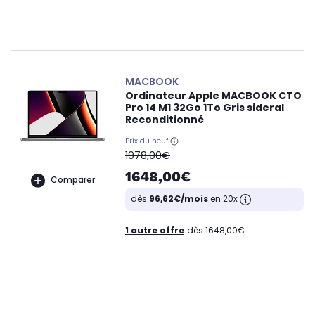
MACBOOK
Ordinateur Apple MACBOOK CTO
Pro 14 M1 32Go 1To Gris sideral
Reconditionné
Prix du neuf
oldPrice
1978,00€
1648,00€
Comparer
dès
96,62€/mois
en 20x
1 autre offre
dès 1648,00€