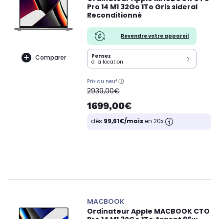
Pro 14 M1 32Go 1To Gris sideral
Reconditionné
Revendre votre appareil
Pensez
Comparer
à la location
Prix du neuf
oldPrice
2939,00€
1699,00€
dès
99,61€/mois
en 20x
MACBOOK
Ordinateur Apple MACBOOK CTO