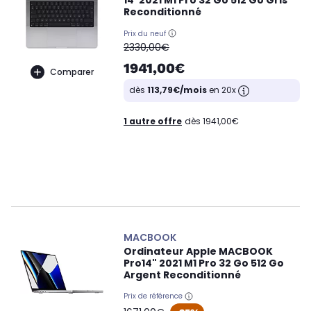
14' 2021 M1 Pro 32 Go 512 Go Gris
Reconditionné
Prix du neuf
oldPrice
2330,00€
1941,00€
Comparer
dès
113,79€/mois
en 20x
1 autre offre
dès 1941,00€
MACBOOK
Ordinateur Apple MACBOOK
Pro14" 2021 M1 Pro 32 Go 512 Go
Argent Reconditionné
Prix de référence
oldPrice