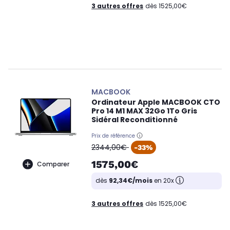
3 autres offres
dès 1525,00€
MACBOOK
Ordinateur Apple MACBOOK CTO
Pro 14 M1 MAX 32Go 1To Gris
Sidéral Reconditionné
Prix de référence
oldPrice
2344,00€
-33%
1575,00€
Comparer
dès
92,34€/mois
en 20x
3 autres offres
dès 1525,00€