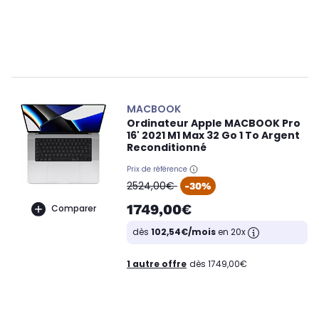
MACBOOK
Ordinateur Apple MACBOOK Pro
16' 2021 M1 Max 32 Go 1 To Argent
Reconditionné
Prix de référence
oldPrice
2524,00€
-30%
1749,00€
Comparer
dès
102,54€/mois
en 20x
1 autre offre
dès 1749,00€