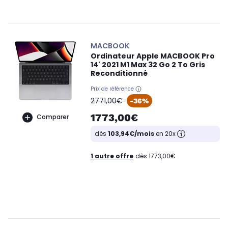
MACBOOK
Ordinateur Apple MACBOOK Pro
14' 2021 M1 Max 32 Go 2 To Gris
Reconditionné
Prix de référence
oldPrice
2771,00€
-36%
1773,00€
Comparer
dès
103,94€/mois
en 20x
1 autre offre
dès 1773,00€