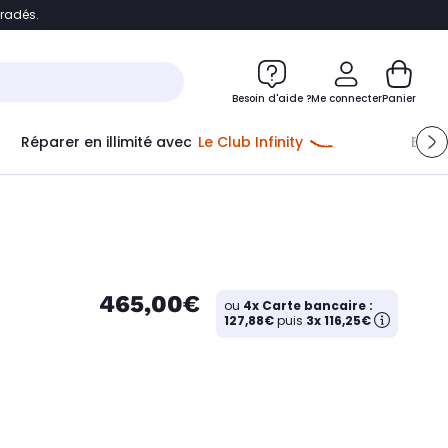
bradés.
e
Accéder directement au chatbot
Besoin d'aide ?
Me connecter
Panier
Réparer en illimité avec
Le Club Infinity
Econ
465,00€
ou
4x Carte bancaire :
127,88€
puis
3x 116,25€