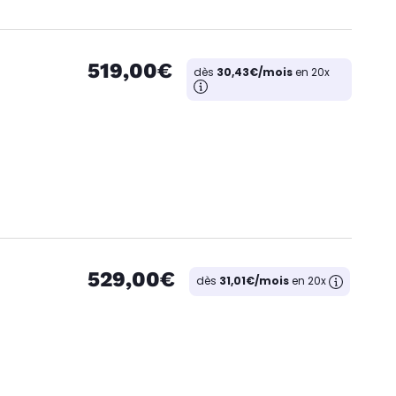
519,00€
dès
30,43€/mois
en 20x
529,00€
dès
31,01€/mois
en 20x