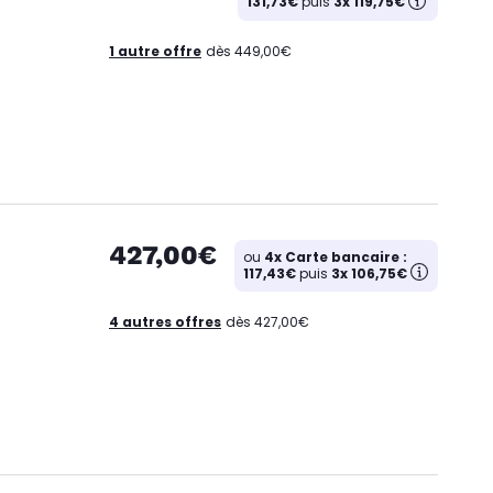
131,73€
puis
3x 119,75€
1 autre offre
dès 449,00€
427,00€
ou
4x Carte bancaire :
117,43€
puis
3x 106,75€
4 autres offres
dès 427,00€