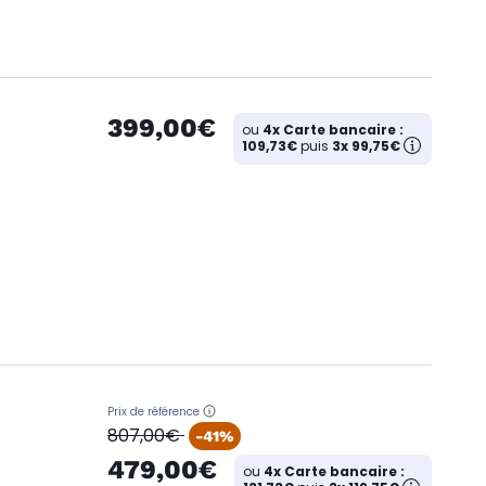
399,00€
ou
4x Carte bancaire :
109,73€
puis
3x 99,75€
Prix de référence
oldPrice
807,00€
-41%
479,00€
ou
4x Carte bancaire :