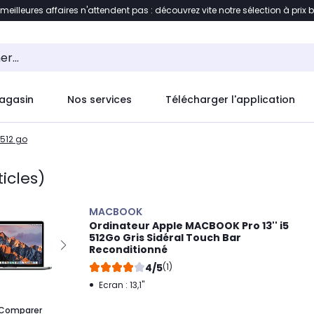
 meilleures affaires n'attendent pas : découvrez vite notre sélection à prix 
ement au contenu
Accéder directement au pied de pag
agasin
Nos services
Télécharger l'application
512 go
ticles)
MACBOOK
Ordinateur Apple MACBOOK Pro 13'' i5
512Go Gris Sidéral Touch Bar
Reconditionné
4/5
(1)
Ecran : 13,1"
Comparer