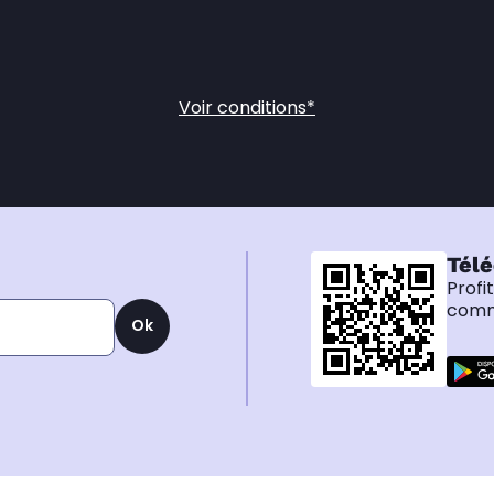
Voir conditions*
Télé
Profi
comma
Ok