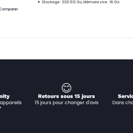
Stockage : SSD 512 Go, Mémoire vive : 16 Go
Comparer
nity
Retours sous 15 jours
Servi
appareils 
15 jours pour changer d'avis
Dans cha
*