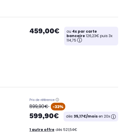
459,00€
ou
4x par carte
bancaire
126,23€ puis 3x
114,75
Prix de référence
oldPrice
899,90€
-33%
599,90€
dès
35,17€/mois
en 20x
1 autre offre
dès 521,54€