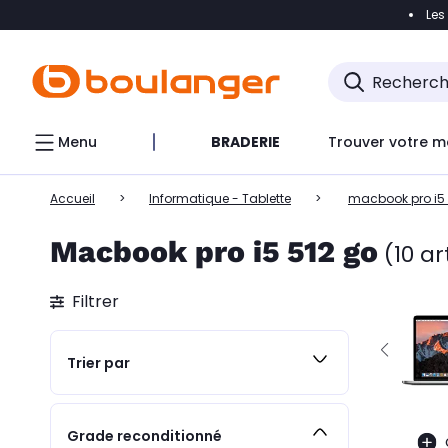
Les
Accéder directement à la navigation
Accéder direct
Menu
BRADERIE
Trouver votre m
Accueil
Informatique - Tablette
macbook pro i5 
Macbook pro i5 512 go
(10 ar
Filtrer
Trier par
Grade reconditionné