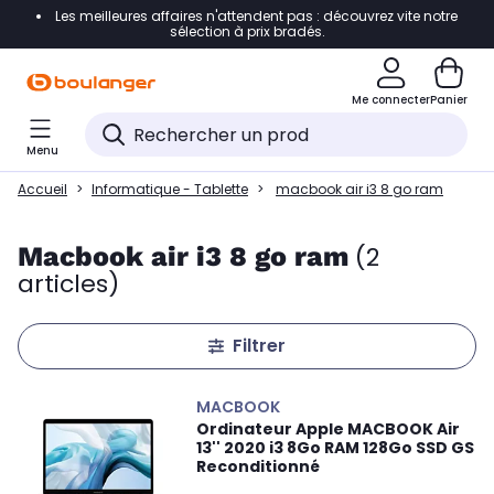
Les meilleures affaires n'attendent pas : découvrez vite notre
Accéder directement à la navigation
sélection à prix bradés.
Accéder directement au contenu
Me connecter
Panier
Accéder directement au pied de page
Menu
Accéder directement au chatbot
Accueil
Informatique - Tablette
macbook air i3 8 go ram
Macbook air i3 8 go ram
(2
articles)
Filtrer
MACBOOK
Ordinateur Apple MACBOOK Air
13'' 2020 i3 8Go RAM 128Go SSD GS
Reconditionné