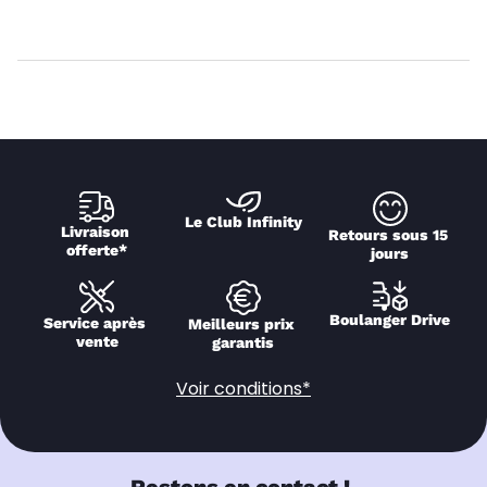
Le Club Infinity
Livraison 
Retours sous 15 
offerte*
jours
Boulanger Drive
Service après 
Meilleurs prix 
vente
garantis
Voir conditions*
Restons en contact !