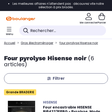
Les meilleures affaires n'attendent pas : découvrez vite notre
Accéder directement à la navigation
sélection à prix bradés.
Accéder directement au contenu
Me connecter
Panier
Accéder directement au pied de page
Menu
Accéder directement au chatbot
Accueil
Gros électroménager
four pyrolyse Hisense noir
Four pyrolyse Hisense noir
(6
articles)
Filtrer
Grande BRADERIE
HISENSE
Four encastrable HISENSE
BI64223EPBG - Pyrolyse, Mode