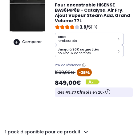
Four encastrable HISENSE
BAS614P8B - Catalyse, Air Fry,
Ajout Vapeur Steam Add, Grand
Volume 77L
3,8/5
(13)
100€
remboursés
Comparer
Jusqu'à
90€
cagnottés
nouveaux adhérents
Prix de référence
oldPrice
1299,00€
-35%
849,00€
dès
49,77€/mois
en 20x
1 pack disponible pour ce produit