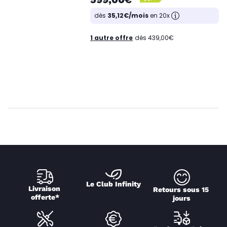
dès
35,12€/mois
en 20x
1 autre offre
dès 439,00€
Le Club Infinity
Livraison 
Retours sous 15 
offerte*
jours