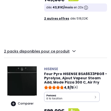
dès
43,91€/mois
en 20x
2 autres offres
dès 518,02€
2 packs disponibles pour ce produit
HISENSE
Four Pyro HISENSE BSA6633PBG8 -
Pyrolyse, Ajout Vapeur Steam
Add, Mode Pizza 300 C, Air Fry
4,8/5
(4)
Pensez
à la location
Comparer
599,00€