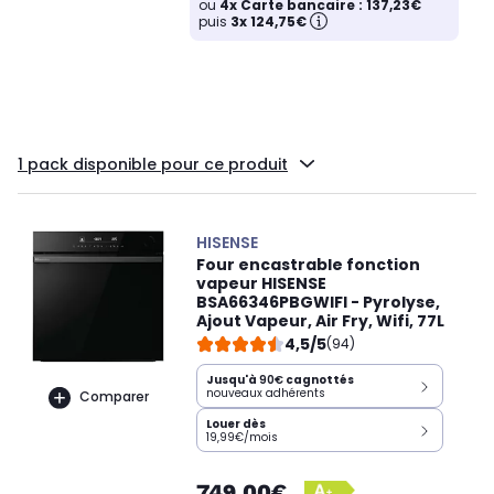
ou
4x Carte bancaire : 137,23€
puis
3x 124,75€
1 pack disponible pour ce produit
HISENSE
Four encastrable fonction
vapeur HISENSE
BSA66346PBGWIFI - Pyrolyse,
Ajout Vapeur, Air Fry, Wifi, 77L
4,5/5
(94)
Jusqu'à
90€
cagnottés
nouveaux adhérents
Comparer
Louer dès
19,99€/mois
749,00€