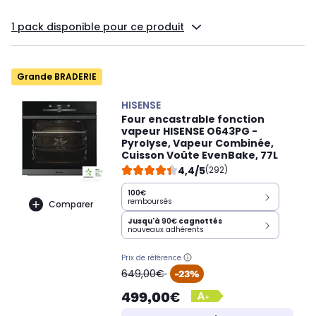
1 pack disponible pour ce produit
Grande BRADERIE
HISENSE
Four encastrable fonction
vapeur HISENSE O643PG -
Pyrolyse, Vapeur Combinée,
Cuisson Voûte EvenBake, 77L
4,4/5
(292)
100€
remboursés
Comparer
Jusqu'à
90€
cagnottés
nouveaux adhérents
Prix de référence
oldPrice
649,00€
-23%
499,00€