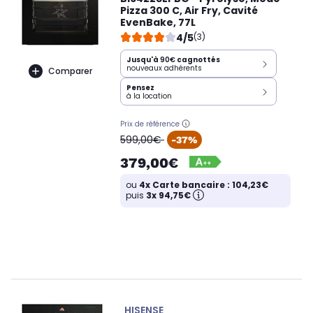
Pizza 300 C, Air Fry, Cavité
EvenBake, 77L
4/5
(3)
Jusqu'à
90€
cagnottés
nouveaux adhérents
Comparer
Pensez
à la location
Prix de référence
oldPrice
599,00€
-37%
379,00€
ou
4x Carte bancaire : 104,23€
puis
3x 94,75€
HISENSE