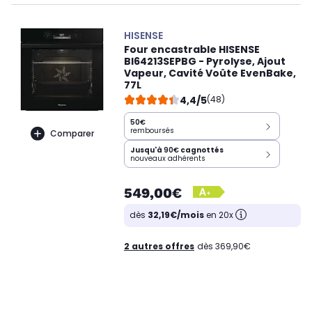
HISENSE
Four encastrable HISENSE
BI64213SEPBG - Pyrolyse, Ajout
Vapeur, Cavité Voûte EvenBake,
77L
4,4/5
(48)
50€
remboursés
Comparer
Jusqu'à
90€
cagnottés
nouveaux adhérents
549,00€
dès
32,19€/mois
en 20x
2 autres offres
dès 369,90€