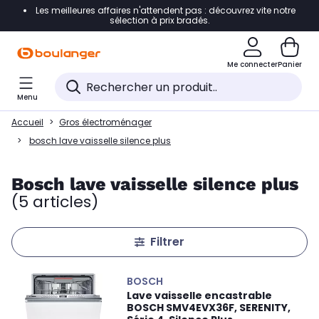
Les meilleures affaires n'attendent pas : découvrez vite notre
Accéder directement à la navigation
sélection à prix bradés.
Accéder directement au contenu
Me connecter
Panier
Accéder directement au pied de page
Menu
Accéder directement au chatbot
Accueil
Gros électroménager
bosch lave vaisselle silence plus
Bosch lave vaisselle silence plus
(5 articles)
Filtrer
BOSCH
Lave vaisselle encastrable
BOSCH SMV4EVX36F, SERENITY,