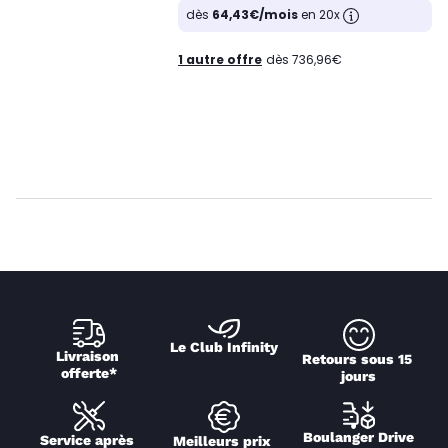
dès
64,43€/mois
en 20x
1 autre offre
dès 736,96€
Le Club Infinity
Livraison 
Retours sous 15 
offerte*
jours
Boulanger Drive
Service après 
Meilleurs prix 