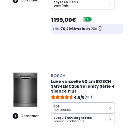
Comparer
Payez en
10 fois
sans frais
1199,00€
dès
70,29€/mois
en 20x
BOSCH
Lave vaisselle 60 cm BOSCH
SMS4EMC25E Serenity Série 4
Silence Plus
4,6/5
(98)
80€
remboursés
Comparer
Jusqu'à
90€
cagnottés
nouveaux adhérents