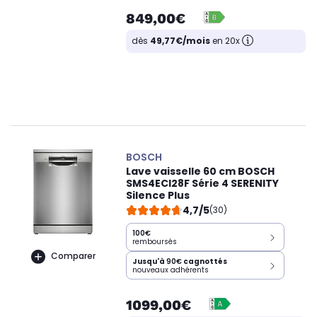
849,00€
dès
49,77€/mois
en 20x
BOSCH
Lave vaisselle 60 cm BOSCH
SMS4ECI28F Série 4 SERENITY
Silence Plus
4,7/5
(30)
100€
remboursés
Comparer
Jusqu'à
90€
cagnottés
nouveaux adhérents
1099,00€