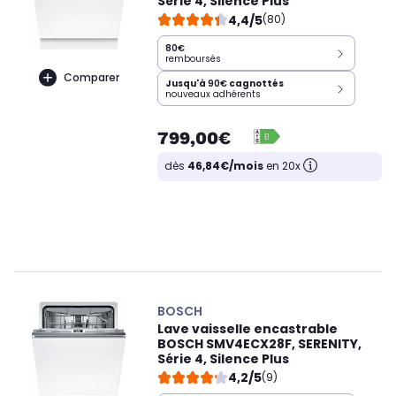
Série 4, Silence Plus
4,4/5
(80)
80€
remboursés
Comparer
Jusqu'à
90€
cagnottés
nouveaux adhérents
799,00€
dès
46,84€/mois
en 20x
BOSCH
Lave vaisselle encastrable
BOSCH SMV4ECX28F, SERENITY,
Série 4, Silence Plus
4,2/5
(9)