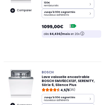
100€
remboursés
Comparer
Jusqu'à
90€
cagnottés
nouveaux adhérents
1099,00€
dès
64,43€/mois
en 20x
BOSCH
Lave vaisselle encastrable
BOSCH SMV6ECX12F, SERENITY,
Série 6, Silence Plus
4,5/5
(35)
Jusqu'à
90€
cagnottés
nouveaux adhérents