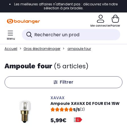
Les meilleures affaires n'attendent pas : découvrez vite notre
Accéder directement à la navigation
sélection à prix bradés.
Accéder directement au contenu
Me connecter
Panier
Accéder directement au pied de page
Menu
Accéder directement au chatbot
Accueil
Gros électroménager
ampoule four
Ampoule four
(5 articles)
Filtrer
XAVAX
Ampoule XAVAX DE FOUR E14 15W
5/5
(2)
5,99€