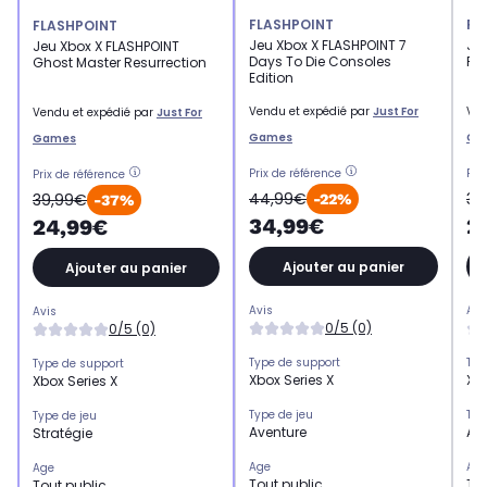
FLASHPOINT
FL
FLASHPOINT
Jeu Xbox X FLASHPOINT 7
Je
Jeu Xbox X FLASHPOINT
Days To Die Consoles
Ra
Ghost Master Resurrection
Edition
Vendu et expédié par
Just For
Ven
Vendu et expédié par
Just For
Games
Ga
Games
Prix de référence
Pri
Prix de référence
44,99€
34
39,99€
-22%
-37%
34,99€
2
24,99€
Ajouter au panier
Ajouter au panier
Avis
Avi
Avis
0/5 (0)
0/5 (0)
Type de support
Typ
Type de support
Xbox Series X
Xbo
Xbox Series X
Type de jeu
Typ
Type de jeu
Aventure
Av
Stratégie
Age
Ag
Age
Tout public
Tou
Tout public