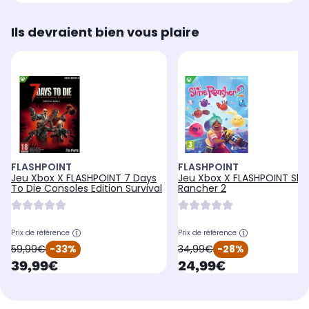
Ils devraient bien vous plaire
FLASHPOINT
FLASHPOINT
Jeu Xbox X FLASHPOINT 7 Days
Jeu Xbox X FLASHPOINT Sli
To Die Consoles Edition Survival
Rancher 2
Prix de référence
Prix de référence
oldPrice
oldPrice
59,99€
-33%
34,99€
-28%
currentPrice
currentPrice
39,99€
24,99€