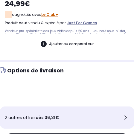
24,99€
cagnottés avec
Le Club+
produit neuf
vendu & expédié par
Just For Games
Vendeur pro, spécialiste des jeux vidéo depuis 20 ans – Jeu neuf sous blister,
boitier FR ou multi dont FR - Expédition sous 24/48h - Service client rapide et
efficace.
Ajouter au comparateur
Options de livraison
2 autres offres
dès 36,31€