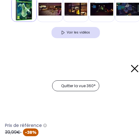
Voir les vidéos
Quitter la vue 360°
Prix de référence
oldPrice
39,99€
-38%