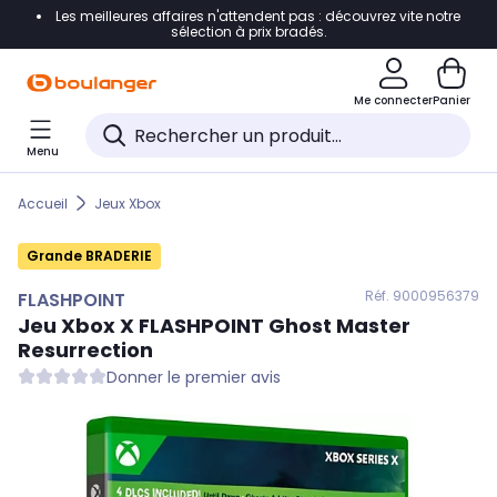
Les meilleures affaires n'attendent pas : découvrez vite notre
Accéder directement à la navigation
sélection à prix bradés.
Accéder directement au contenu
Me connecter
Panier
Accéder directement au pied de page
Menu
Accéder directement au chatbot
Accueil
Jeux Xbox
Grande BRADERIE
Réf. 900
0956379
FLASHPOINT
Jeu Xbox X
FLASHPOINT
Ghost Master
Resurrection
Donner le premier avis