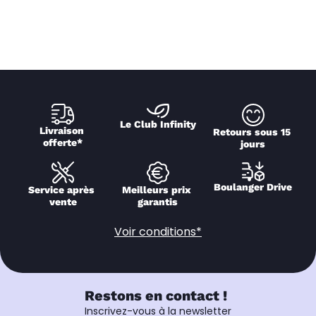
Le Club Infinity
Livraison 
Retours sous 15 
offerte*
jours
Boulanger Drive
Service après 
Meilleurs prix 
vente
garantis
Voir conditions*
Restons en contact !
Inscrivez-vous à la newsletter