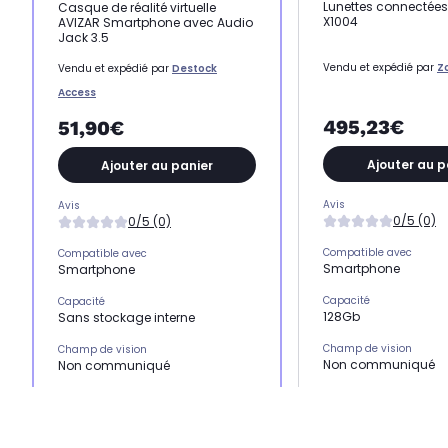
Lunettes connectée
Casque de réalité virtuelle
X1004
AVIZAR Smartphone avec Audio
Jack 3.5
Vendu et expédié par
Z
Vendu et expédié par
Destock
Access
495,23€
51,90€
Ajouter au p
Ajouter au panier
Avis
Avis
0/5 (0)
0/5 (0)
Compatible avec
Compatible avec
Smartphone
Smartphone
Capacité
Capacité
128Gb
Sans stockage interne
Champ de vision
Champ de vision
Non communiqué
Non communiqué
Type
Type
Lunettes connectées
Casque de réalité virtuelle
Réalité virtuelle
Réalité virtuelle