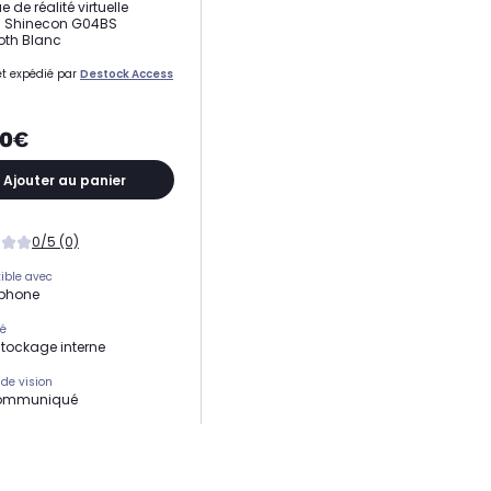
de réalité virtuelle
R Shinecon G04BS
oth Blanc
t expédié par
Destock Access
00€
Ajouter au panier
0/5 (0)
ible avec
phone
té
tockage interne
de vision
ommuniqué
de réalité virtuelle
virtuelle