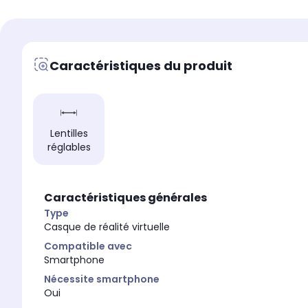
Oui
Oui
Réalité augmentée
Réalité augmentée
Oui
Non
Caractéristiques du produit
Nécessite smartphone
Nécessite smartphone
Oui
Oui
Lentilles réglables
Lentilles réglables
Non
Oui
Poids Net (kg)
Poids Net (kg)
Lentilles
0.39
0.61
réglables
Caractéristiques générales
Type
Casque de réalité virtuelle
Compatible avec
Smartphone
Nécessite smartphone
Oui