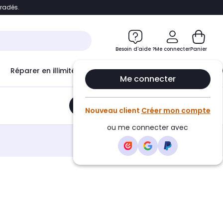
bradés.
e
Accéder directement au chatbot
Besoin d'aide ?
Me connecter
Panier
Réparer en illimité avec
Le Club Infinity
Econ
Me connecter
Ajouter au panier
•
51,90€
Nouveau client
Créer mon compte
ou me connecter avec