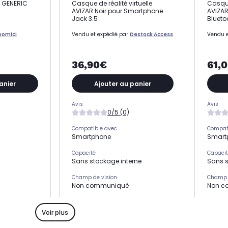
s GENERIC
Casque de réalité virtuelle
Casque 
AVIZAR Noir pour Smartphone
AVIZA
Jack 3.5
Blueto
oomici
Vendu et expédié par
Destock Access
Vendu e
36,90€
61,
anier
Ajouter au panier
Avis
Avis
0/5 (0)
Compatible avec
Compat
Smartphone
Smart
Capacité
Capaci
Sans stockage interne
Sans s
Champ de vision
Champ 
Non communiqué
Non c
Type
Type
Casque de réalité virtuelle
Casque 
Voir plus
Réalité virtuelle
Réalité 