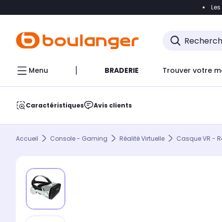
Les
Accéder directement à la navigation
Accéder direct
Menu
BRADERIE
Trouver votre m
Caractéristiques
Avis clients
Accueil
Console - Gaming
Réalité Virtuelle
Casque VR - Réa