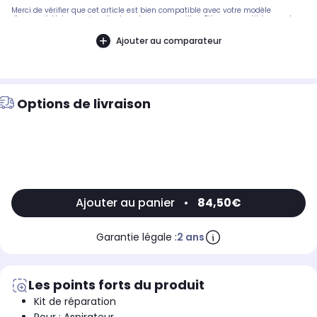
Merci de vérifier que cet article est bien compatible avec votre modèle
d'appareil. Notre service client peut vous conseiller. .Pièce compatible avec les
marques : ELECTROLUX.Compatible avec les modèles suivants : ELECTROLUX:
PQ9140GG - 90027735800, PQ9150MB - 90027736000, PQ91ALRGY -
Ajouter au comparateur
90027736400, PQ91-ANIMA - 90027736200
Options de livraison
Ajouter au panier
•
84,50€
Garantie légale :
2 ans
Les points forts du produit
Kit de réparation