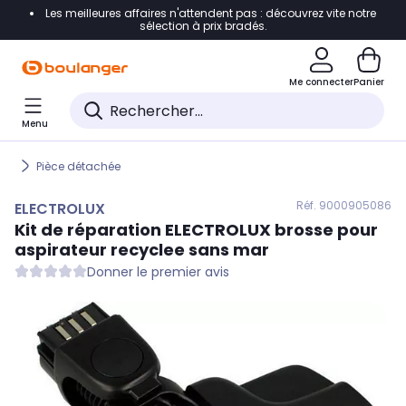
Les meilleures affaires n'attendent pas : découvrez vite notre
Accéder directement à la navigation
sélection à prix bradés.
Accéder directement au contenu
Me connecter
Panier
Accéder directement au pied de page
Menu
Accéder directement au chatbot
Pièce détachée
Réf. 900
0905086
ELECTROLUX
Kit de réparation
ELECTROLUX
brosse pour
aspirateur recyclee sans mar
Donner le premier avis