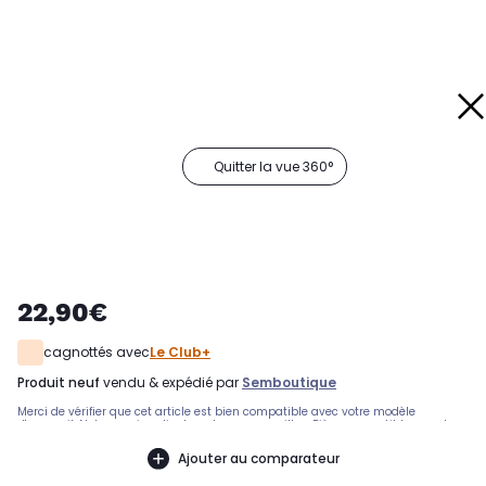
Quitter la vue 360°
22,90€
cagnottés avec
Le Club+
produit neuf
vendu & expédié par
Semboutique
Merci de vérifier que cet article est bien compatible avec votre modèle
d'appareil. Notre service client peut vous conseiller. .Pièce compatible avec les
marques : DOMETIC.Compatible avec les modèles suivants : DOMETIC: , M
Ajouter au comparateur