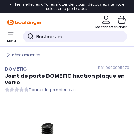
Les meilleures affaires n'attendent pas : découvrez vite notre
Accéder directement à la navigation
sélection à prix bradés.
Accéder directement au contenu
Me connecter
Panier
Accéder directement au pied de page
Menu
Accéder directement au chatbot
Pièce détachée
Réf. 900
0905079
DOMETIC
Joint de porte
DOMETIC
fixation plaque en
verre
Donner le premier avis