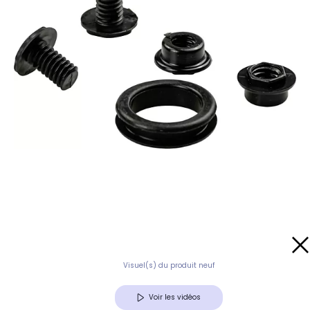
Visuel(s) du produit neuf
Voir les vidéos